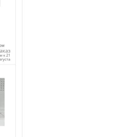
ом
аказ
м к 21
вгуста
ну