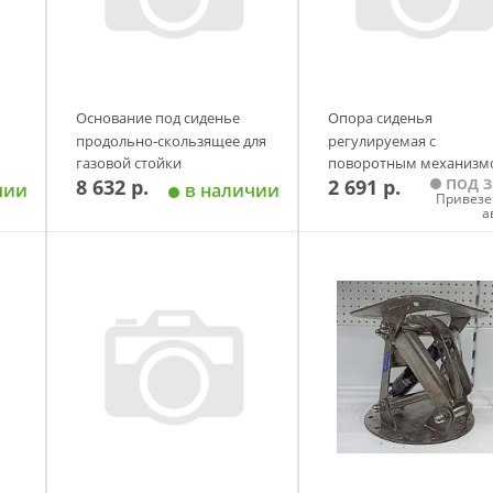
Основание под сиденье
Опора сиденья
продольно-скользящее для
регулируемая с
газовой стойки
поворотным механизм
под з
8 632 р.
2 691 р.
SPRINGFIELD
Патриот
чии
в наличии
Привезе
а
у
Добавить в корзину
Добавить в корзи