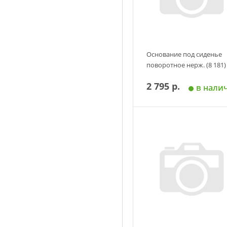
Основание под сиденье
поворотное нерж. (8 181)
2 795 р.
в нали
Добавить в корзин