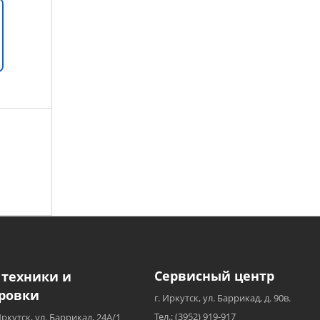
Сервисный центр
 техники и
ровки
г. Иркутск, ул. Баррикад, д. 90в.
Тел.: (3952) 919-917
Иркутск, ул. Баррикад, 24А/1