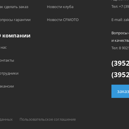
Тел: +7 (3
ак сделать заказ
Новости клуба
опросы гарантии
Новости CFMOTO
E-mail: z
Вопросы 
О компании
и качеств
 нас
Тел: 8 902
онтакты
(3952
(3952
отрудники
акансии
зака
 данных
Пользовательское соглашение