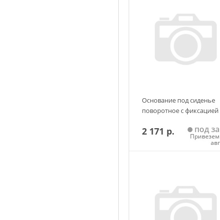
Основание под сиденье
поворотное с фиксацией
под за
2 171 р.
Привезем 
ав
Добавить в корзин