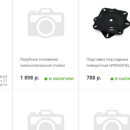
Палубное основание
Подставка под сиденье
телескопической стойки
поворотная SPRINGFIE
каз
1 898 р.
788 р.
в наличии
в нал
к 21
густа
у
Добавить в корзину
Добавить в корзи