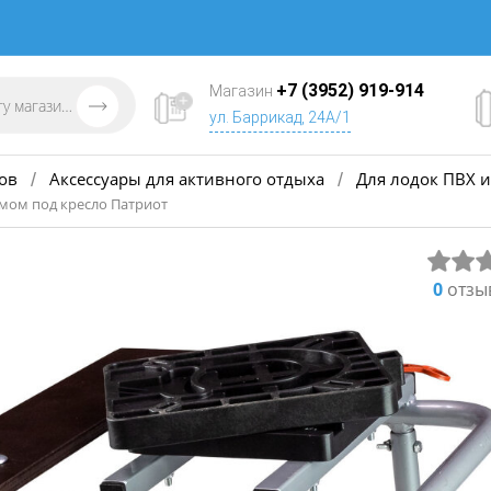
+7 (3952) 919-914
Магазин
ул. Баррикад, 24А/1
ов
Аксессуары для активного отдыха
Для лодок ПВХ и
/
/
мом под кресло Патриот
0
отзы