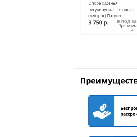
Опора сиденья
регулируемая складная
(ликтрос) Патриот
под за
3 750 р.
Привезем 
ав
Добавить в корзин
Преимуществ
Беспро
рассро