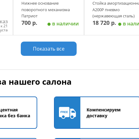
Нижнее основание
Стойка амортизационн
поворотного механизма
А200P пневмо
Патриот
(нержавеющая сталь)
каз
700 р.
18 720 р.
Патриот
в наличии
в нал
к 21
густа
у
Добавить в корзину
Добавить в корзи
Показать все
а нашего салона
центная
Компенсируем
чка без банка
доставку