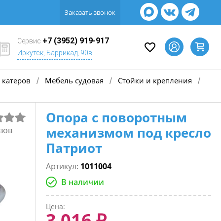
Заказать звонок
+7 (3952) 919-917
Сервис
Иркутск, Баррикад, 90в
 катеров
Мебель судовая
Стойки и крепления
/
/
/
Опора с поворотным
механизмом под кресло
вов
Патриот
Артикул:
1011004
В наличии
Цена:
3 016 ₽