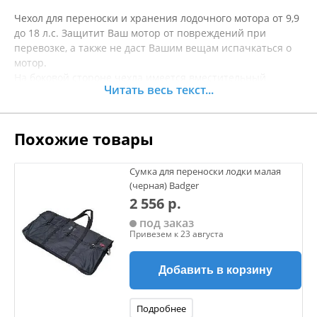
Чехол для переноски и хранения лодочного мотора от 9,9
до 18 л.с. Защитит Ваш мотор от повреждений при
перевозке, а также не даст Вашим вещам испачкаться о
мотор.
На боковой стороне чехла имеется вместительный
Читать весь текст...
карман для инструментов, банки с маслом, свечей
зажигания. Внутренняя часть чехла нейлоновая, в
середине мягкая вставка, которая оберегает мотор от
Похожие товары
повреждений при перевозке, снаружи плотная
водонепроницаемая ткань. Чехол застегивается на
мощную двустороннюю молнию. Для переноски на чехле
Сумка для переноски лодки малая
имеются 3 ручки, а для плотного размещения мотора в он
(черная) Badger
фиксируется тремя стропами по контуру.
2 556 р.
Исполнение в камуфляжном цвете.
под заказ
Привезем к 23 августа
Добавить в корзину
Подробнее