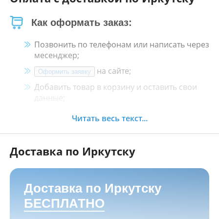
Как оформать заказ:
Позвонить по телефонам или написать через
месенджер;
на сайте;
Оформить заявку
Добавить товар в корзину и оставить свои
данные;
Менеджер свяжется с Вами в течение 30
Читать весь текст...
минут.
Доставка по Иркутску
Как оплатить:
Наличными, пластиковой картой, кредитной
картой и картой ХАЛВА в кассе нашего
Доставка по Иркутску
магазина по адресу
г. Иркутск, ул. Баррикад
БЕСПЛАТНО
24а, Мотосалон БАРС
;