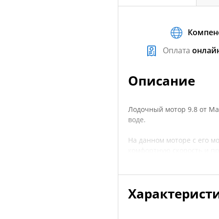
Компен
Оплата
онлай
Описание
Лодочный мотор 9.8 от Ma
воде.
На данном моторе с его м
комфортную скорость и п
С весом 26 килограмм лодо
Характерист
Лодочный мотор 9 8 подой
(ПВХ, РИБ, пластиковые).