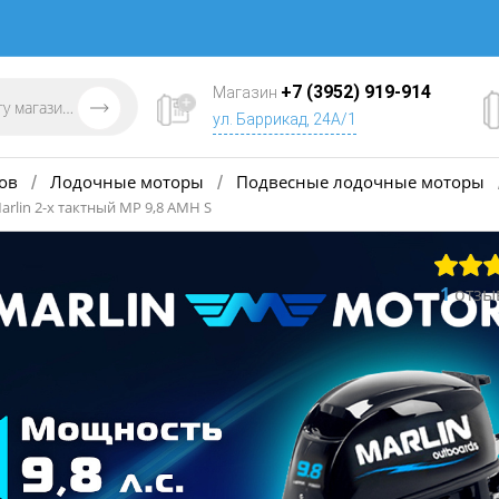
+7 (3952) 919-914
Магазин
ул. Баррикад, 24А/1
ов
Лодочные моторы
Подвесные лодочные моторы
/
/
lin 2-х тактный MP 9,8 AMH S
1
отзы