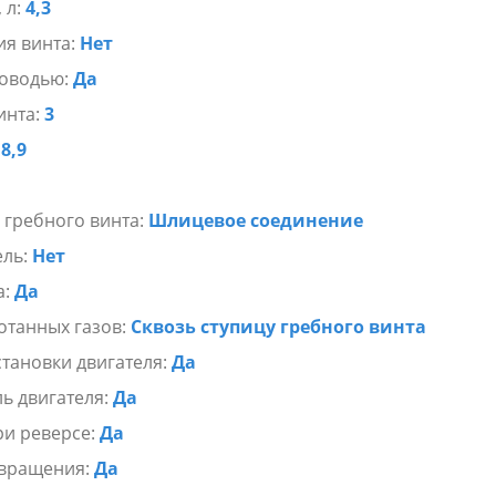
 л:
4,3
ия винта:
Нет
ководью:
Да
инта:
3
:
8,9
 гребного винта:
Шлицевое соединение
ель:
Нет
а:
Да
отанных газов:
Сквозь ступицу гребного винта
становки двигателя:
Да
ь двигателя:
Да
ри реверсе:
Да
 вращения:
Да