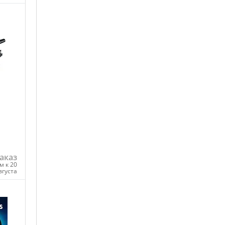
ну
аказ
м к 20
вгуста
ну