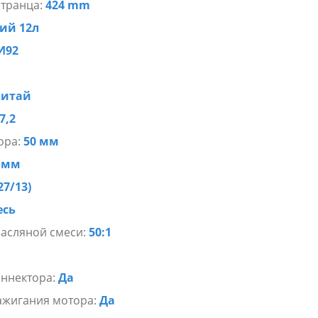
 транца:
424 mm
ий 12л
И92
Китай
7,2
ора:
50 мм
 мм
27/13)
есь
асляной смеси:
50:1
оннектора:
Да
ажигания мотора:
Да