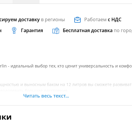
сируем доставку
в регионы
Работаем
с НДС
н
Гарантия
Бесплатная доставка
по горо
rlin - идеальный выбор тех, кто ценит универсальность и комфо
ощностью и выносным баком на 12 литров вы сможете развиват
реодолевать большие расстояния.
Читать весь текст...
чный мотор 9.8 легко без труда переносить и устанавливать на
ики
дет для различных типов лодок, от маленьких надувных до мот