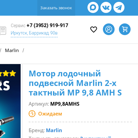
Заказать звонок
+7 (3952) 919-917
Сервис
Иркутск, Баррикад, 90в
Marlin
/
/
Мотор лодочный
подвесной Marlin 2-х
в
тактный MP 9,8 AMH S
Артикул:
MP9,8AMHS
Ожидаем
Бренд:
Marlin