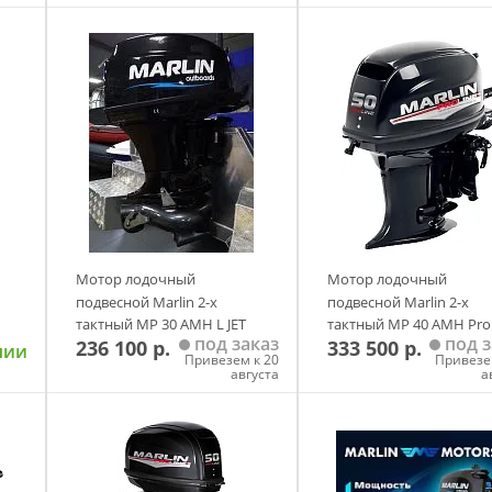
у
Добавить в корзину
Добавить в корзи
Мотор лодочный
Мотор лодочный
подвесной Marlin 2-х
подвесной Marlin 2-х
тактный MP 30 AMH L JET
тактный MP 40 AMH Pro
под заказ
под з
236 100 р.
333 500 р.
Line с водометной
чии
Привезем к 20
Привезе
насадкой Marlin
августа
а
у
Добавить в корзину
Добавить в корзи