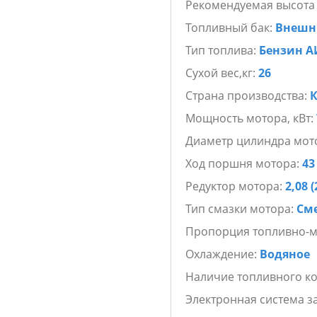
Рекомендуемая высота
Топливный бак:
Внешн
Тип топлива:
Бензин А
Сухой вес,кг:
26
Страна производства:
Мощность мотора, кВт:
Диаметр цилиндра мот
Ход поршня мотора:
43
Редуктор мотора:
2,08 (
Тип смазки мотора:
См
Пропорция топливно-м
Охлаждение:
Водяное
Наличие топливного к
Электронная система з