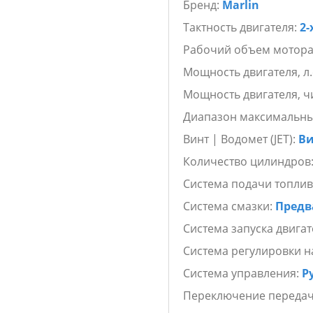
Бренд:
Marlin
Специальный алюминиевый
покраски обеспечивают н
Тактность двигателя:
2-
Marlin MP 9.8 AMHS являет
Рабочий объем мотора
уступает в надежности дв
Мощность двигателя, л.
Вы можете лодочный мотор
Мощность двигателя, ч
предложением наших пар
Диапазон максимальны
Винт | Водомет (JET):
В
Количество цилиндров
Система подачи топлив
Система смазки:
Предв
Система запуска двигат
Система регулировки н
Система управления:
Р
Переключение переда