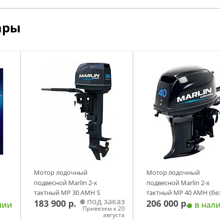
ары
Мотор лодочный
Мотор лодочный
подвесной Marlin 2-х
подвесной Marlin 2-х
тактный MP 30 AMH S
тактный MP 40 AMH (бе
под заказ
183 900 р.
206 000 р.
редуктора под водомет
чии
в нал
Привезем к 20
августа