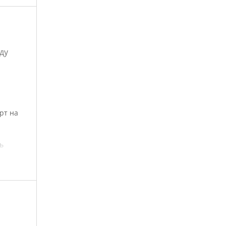
ду
рт на
ь
 лодку.
орных