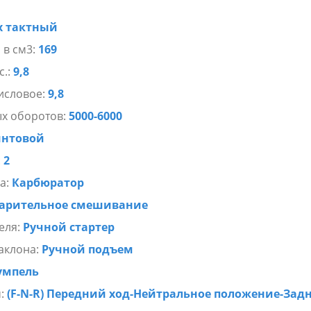
 сплав в сочетании с дополнительным покрытием из пяти ша
ашему ПЛМ хорошую антикоррозийную устойчивость.
х тактный
ся полным аналогом лодочного мотора тохатсу 9.8, поэтому не
 в см3:
169
игателям именитых японских брендов.
с.:
9,8
 9.8 купить в рассрочку либо в кредит, воспользовавшись
исловое:
9,8
тнеров.
х оборотов:
5000-6000
интовой
:
2
а:
Карбюратор
арительное смешивание
еля:
Ручной стартер
аклона:
Ручной подъем
умпель
ч:
(F-N-R) Передний ход-Нейтральное положение-Зад