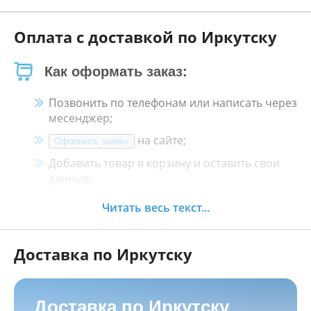
Оплата с доставкой по Иркутску
Как оформать заказ:
Позвонить по телефонам или написать через
месенджер;
на сайте;
Оформить заявку
Добавить товар в корзину и оставить свои
данные;
Менеджер свяжется с Вами в течение 30
Читать весь текст...
минут.
Доставка по Иркутску
Как оплатить:
Наличными, пластиковой картой, кредитной
картой и картой ХАЛВА в кассе нашего
Доставка по Иркутску