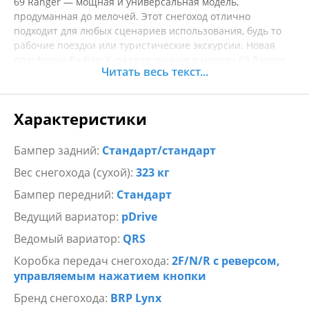
69 Ranger — мощная и универсальная модель,
продуманная до мелочей. Этот снегоход отлично
подходит для любых сценариев использования, будь то
рабочие поездки или туристические экскурсии. Новая
платформа Radien-X, реализованная в модели 69 Ranger,
Читать весь текст...
обеспечивает небывалый уровень маневренности и
делает управление максимально комфортным.
Оптимизированное распределение веса, прочная
Характеристики
конструкция, усовершенствованная эргономика — все это
делает снегоход 69 Ranger поразительно
функциональным и удобным в использовании. Рама
Бампер задний:
Стандарт/стандарт
Radien-X гарантирует надежность конструкции и
Вес снегохода (сухой):
323 кг
позволяет оптимальным образом распределить вес.
Бампер передний:
Стандарт
Ведущий вариатор:
pDrive
Ведомый вариатор:
QRS
Коробка передач снегохода:
2F/N/R с реверсом,
управляемым нажатием кнопки
Бренд снегохода:
BRP Lynx