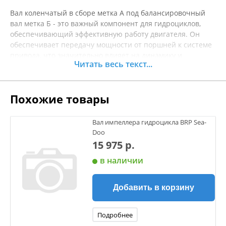
Вал коленчатый в сборе метка А под балансировочный
вал метка Б - это важный компонент для гидроциклов,
обеспечивающий эффективную работу двигателя. Он
обеспечивает передачу мощности от поршней к системе
привода, что значительно влияет на динамику и
Читать весь текст...
производительность вашего гидроцикла. Изготовленный
из прочных материалов, этот вал гарантирует
долговечность и надежность, что особенно важно при
Похожие товары
интенсивной эксплуатации на воде. Установка
коленчатого вала позволит восстановить или улучшить
работу вашего гидроцикла, обеспечивая плавное
Вал импеллера гидроцикла BRP Sea-
движение и оптимальную реакцию на газ. Подходит как
Doo
для замены поврежденных деталей, так и для
15 975 р.
усовершенствования системы в целом. Перед покупкой
в наличии
рекомендуется уточнять характеристики товара, чтобы
гарантировать его совместимость с вашим гидроциклом.
Добавить в корзину
Подробнее