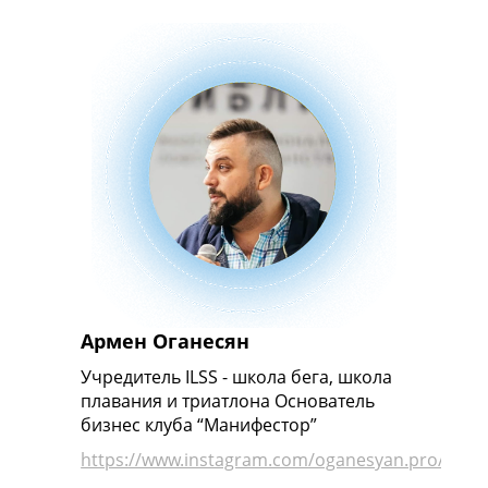
Армен Оганесян
Учредитель ILSS - школа бега, школа
У
плавания и триатлона Основатель
п
бизнес клуба “Манифестор”
б
https://www.instagram.com/oganesyan.pro/
h