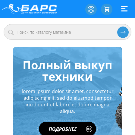
Полный выкуп
техники
lorem ipsum dolor sit amet, consectetur
adipiscing elit, sed do eiusmod tempor
incididunt ut labore et dolore magna
aliqua.