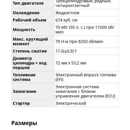
Трехцилиндровый, рядный,
Тип двигателя
четырехтактный
Охлаждение
Жидкостное
Рабочий объем
674 куб. см
70 кВт (95 л. с.) при 11000 об/
Мощность
мин
Макс. крутящий
70 Н∙м при 8250 об/мин
момент
Степень сжатия
11,5(±0,3):1
Диаметр
цилиндра × ход
72 мм х 55,2 мм
поршня
Топливная
Электронный впрыск топлива
система
(EFI)
Электронная система
Зажигание
зажигания с блоком
управления двигателем (ECU)
Стартер
Электрический
Размеры