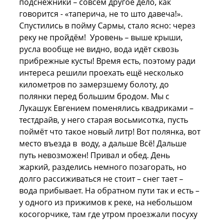
подснежники – совсем другое дело, как
говорится - «таперича, не то што давеча!».
Спустились в пойму Сармы, стало ясно: через
реку не пройдём! Уровень – выше крыши,
русла вообще не видно, вода идёт сквозь
прибрежные кусты! Время есть, поэтому ради
интереса решили проехать ещё несколько
километров по замерзшему болоту, до
полянки перед большим бродом. Мы с
Лукашук Евгением поменялись квадриками –
тестдрайв, у него старая восьмисотка, пусть
поймёт что такое новый литр! Вот полянка, вот
место въезда в воду, а дальше Всё! Дальше
путь невозможен! Привал и обед. День
жаркий, разделись немного позагорать, но
долго рассиживаться не стоит – снег тает –
вода прибывает. На обратном пути так и есть –
у одного из прижимов к реке, на небольшом
косогорчике, там где утром проезжали посуху