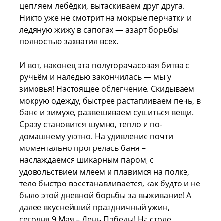
цепляем лебёдки, вытаскиваем друг друга.
Никто уже не смотрит на мокрые перчатки и
ледяную жижу в сапогах — азарт борьбы
полностью захватил всех.
И вот, наконец эта полуторачасовая битва с
ручьём и наледью закончилась — мы у
зимовья! Настоящее облегчение. Скидываем
мокрую одежду, быстрее растапливаем печь, в
бане и зимухе, развешиваем сушиться вещи.
Сразу становится шумно, тепло и по-
домашнему уютно. На удивление почти
моментально прогрелась баня –
наслаждаемся шикарным паром, с
удовольствием млеем и плавимся на полке,
тело быстро восстанавливается, как будто и не
было этой дневной борьбы за выживание! А
далее вкуснейший праздничный ужин,
сегодня 9 Мая – День Победы! На столе