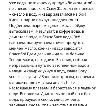
уже вода, потихонечку крадусь бочком, чтобы
не снесло, проехал. Сыну Жаргала не повезло
– снесло в воду и квадр завалился на бок!
Кипеш, парни плывут - квадрик тонет!
Подбегаем, ныряем, цепляем за лебёдку,
вытаскиваем. Результат: в кофре вода, в
двигателе вода, в бензобаке вода! Всё
сливаем, выкручиваем свечи, продувка,
меняем масло, кое-как квадр заводится!
Спасибо! Едем дальше – дальше больше.
Теперь уже я, на квдрике Евгения, выбрал
неправильный путь по затопленной водой
наледи и квадрик ухнул в воду, слава Богу
успел заглушить! Зацепили тросом, пытаемся
вытащить, тянем, а там дна НЕТ! По
настоящему плаваем и барахтаемся в ледяной
воде. Вытащили. Двигатель чистый но в баке
вода, продуваем свечи, сливаем бенз,
заливаем, снова. Ура – запустили! Извини