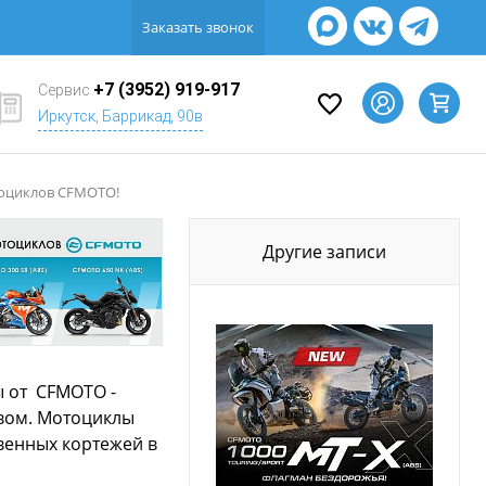
Заказать звонок
+7 (3952) 919-917
Сервис
Иркутск, Баррикад, 90в
оциклов CFMOTO!
Другие записи
ы от CFMOTO -
твом. Мотоциклы
венных кортежей в