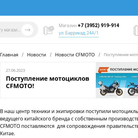
+7 (3952) 919-914
Магазин
ул. Баррикад, 24А/1
Главная
Новости
Новости CFMOTO
/
/
/
Поступление мот
27.06.2023
Поступление мотоциклов
CFMOTO!
В наш центр техники и экипировки поступили мотоцикл
ведущего китайского бренда с собственным производс
CFMOTO поставляются для сопровождения правительст
Китае.