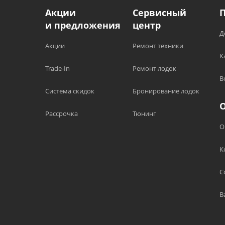
Акции
Сервисный
и предложения
центр
Д
Акции
Ремонт техники
К
Trade-In
Ремонт лодок
В
Система скидок
Бронирование лодок
Рассрочка
Тюнинг
О
К
С
В