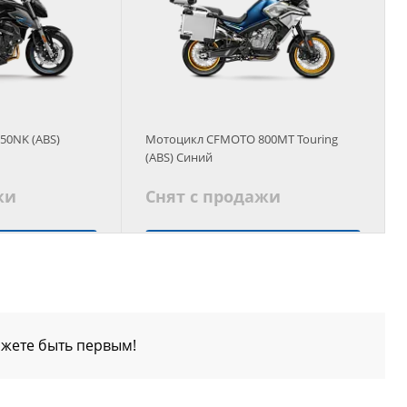
50NK (ABS)
Мотоцикл CFMOTO 800MT Touring
(ABS) Синий
жи
Снят с продажи
 аналог
Подобрать аналог
ожете быть первым!