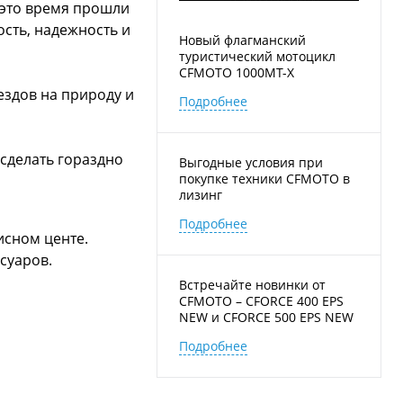
 это время прошли
сть, надежность и
Новый флагманский
туристический мотоцикл
CFMOTO 1000MT-X
ездов на природу и
Подробнее
сделать гораздно
Выгодные условия при
покупке техники CFMOTO в
лизинг
Подробнее
исном центе.
суаров.
Встречайте новинки от
CFMOTO – CFORCE 400 EPS
NEW и CFORCE 500 EPS NEW
на новой платформе G4!
Подробнее