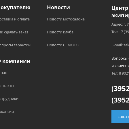
Покупателю
Новости
Центр
экипи
оставка и оплата
Новости мотосалона
Адрес: г. 
Тел: +7 (3
ак сделать заказ
Новости клуба
опросы гарантии
Новости CFMOTO
E-mail: z
Вопросы 
О компании
и качеств
 нас
Тел: 8 902
онтакты
(3952
(3952
отрудники
акансии
зака