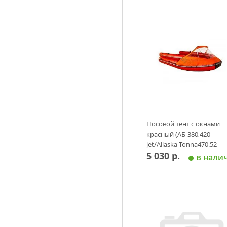
Носовой тент с окнами
красный (АБ-380,420
jet/Allaska-Tonna470.52
5 030 р.
(фальшборт))
в нали
Добавить в корзин