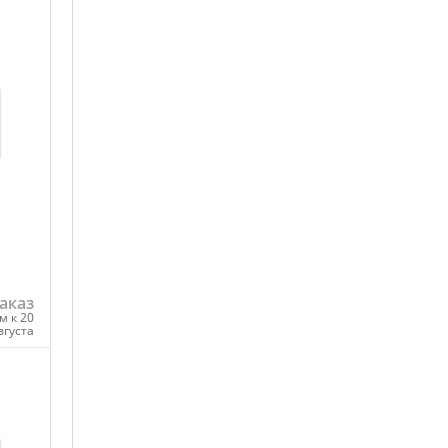
аказ
м к 20
вгуста
ну