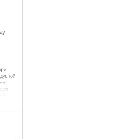
ду
при
адувной
ежет
чную
.2 м.
ения
 шт.,