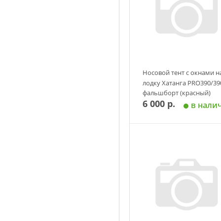
Носовой тент с окнами н
лодку Хатанга PRO390/39
фальшборт (красный)
6 000 р.
в нали
Добавить в корзин