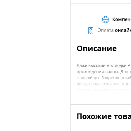
Компен
Оплата
онлай
Описание
Даже высокий нос лодки A
прохождении волны. Допо
фальшборт. Закрепленный 
доступ воды в кокпит. К
степень защиты: от умере
Диаметр примерно 180 мм.
носовой сумки) + 4 дополн
кольцо сдвоенное 25 мм 4 
Похожие тов