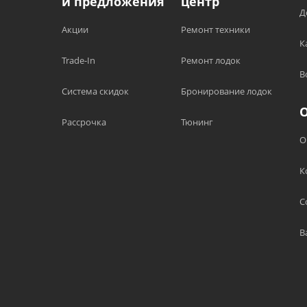
и предложения
центр
Д
Акции
Ремонт техники
К
Trade-In
Ремонт лодок
В
Система скидок
Бронирование лодок
Рассрочка
Тюнинг
О
К
С
В