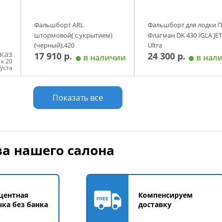
Фальшборт ARL
Фальшборт для лодки 
штормовой( с укрытием)
Флагман DK 430 IGLA JET
(черный),420
Ultra
каз
17 910 р.
24 300 р.
в наличии
в нал
к 20
густа
у
Добавить в корзину
Добавить в корзи
Показать все
а нашего салона
центная
Компенсируем
чка без банка
доставку