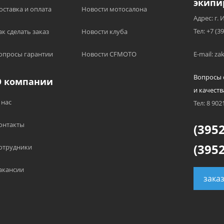
экипи
оставка и оплата
Новости мотосалона
Адрес: г. 
Тел: +7 (3
ак сделать заказ
Новости клуба
опросы гарантии
Новости CFMOTO
E-mail: z
Вопросы 
О компании
и качеств
 нас
Тел: 8 902
онтакты
(3952
(3952
отрудники
акансии
зака