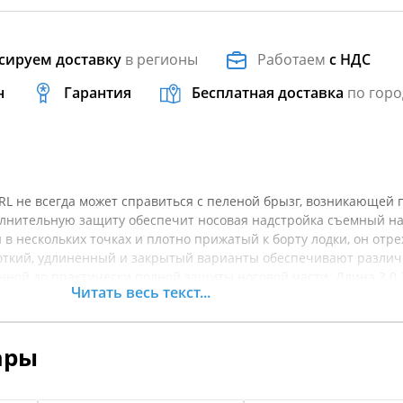
сируем доставку
в регионы
Работаем
с НДС
н
Гарантия
Бесплатная доставка
по горо
RL не всегда может справиться с пеленой брызг, возникающей 
лнительную защиту обеспечит носовая надстройка съемный н
в нескольких точках и плотно прижатый к борту лодки, он отр
ороткий, удлиненный и закрытый варианты обеспечивают разли
нной до практически полной защиты носовой части. Длина 3.0 3
Читать весь текст...
 Точки крепления 8 шт. Используются 4 штатные точки (крепл
ительные (устанавливаются самостоятельно).В комплекте: клей 1
шт.
ары