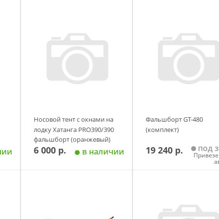
Носовой тент с окнами на
Фальшборт GT-480
лодку Хатанга PRO390/390
(комплект)
фальшборт (оранжевый)
под з
6 000 р.
19 240 р.
чии
в наличии
Привезе
а
у
Добавить в корзину
Добавить в корзи