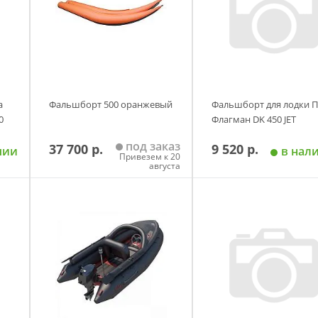
а
Фальшборт 500 оранжевый
Фальшборт для лодки 
0
Флагман DK 450 JET
под заказ
37 700 р.
9 520 р.
чии
в нал
Привезем к 20
августа
у
Добавить в корзину
Добавить в корзи