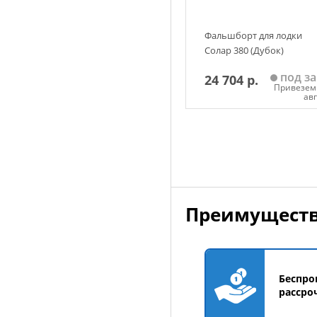
Фальшборт для лодки
Солар 380 (Дубок)
под за
24 704 р.
Привезем 
ав
Добавить в корзин
Преимуществ
Беспро
рассро