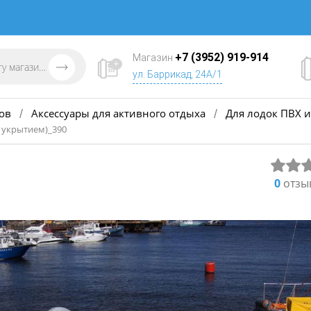
+7 (3952) 919-914
Магазин
ул. Баррикад, 24А/1
ов
Аксессуары для активного отдыха
Для лодок ПВХ и
/
/
 укрытием)_390
0
отзы