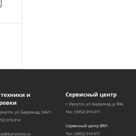
Сервисный центр
 техники и
ровки
г. Иркутск, ул. Баррикад, д. 90в.
Тел.: (3952) 919-917
Иркутск, ул. Баррикад, 24А/1
952) 919-914
Сервисный центр BRP:
Тел.: (3952) 919-917
akaz@barsmoto.ru