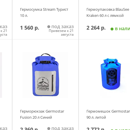
Гермосумка Stream Турист
Гермоупаковка BlauSee
10 л.
Kraken 60 л с лямкой
каз
под заказ
1 560 р.
2 264 р.
в нал
к 21
Привезем к 21
густа
августа
у
Добавить в корзину
Добавить в корзи
Герморюкзак Germostar
Гермомешок Germostar
Fusion 20 л Синий
90 л. литой
каз
под заказ
2 360 р.
2 772 р.