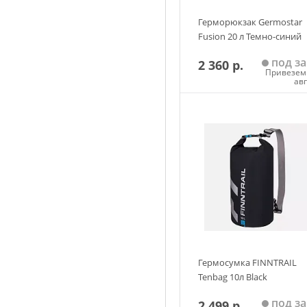
Герморюкзак Germostar
Fusion 20 л Темно-синий
под за
2 360 р.
Привезем 
ав
Добавить в корзин
Гермосумка FINNTRAIL
Tenbag 10л Black
под за
2 499 р.