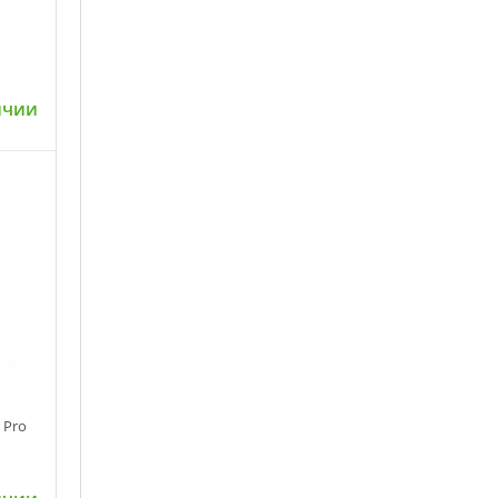
ичии
ну
 Pro