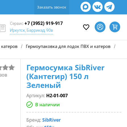
Заказать звонок
+7 (3952) 919-917
Сервис
Иркутск, Баррикад, 90в
 катеров
Гермоупаковка для лодок ПВХ и катеров
/
/
Гермосумка SibRiver
(Кантегир) 150 л
вов
Зеленый
Артикул:
Н2-01-007
В наличии
Бренд:
SibRiver