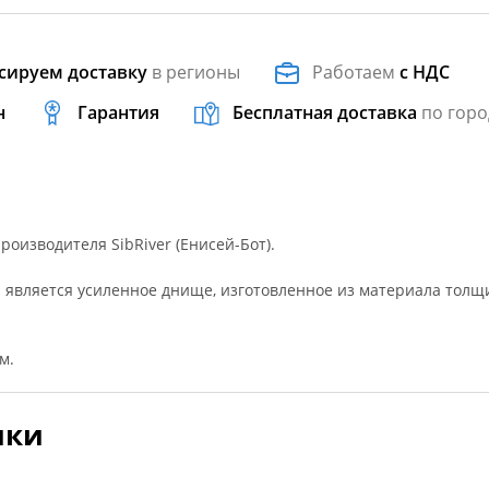
сируем доставку
в регионы
Работаем
с НДС
н
Гарантия
Бесплатная доставка
по горо
производителя SibRiver (Енисей-Бот).
 является усиленное днище, изготовленное из материала толщ
м.
ики