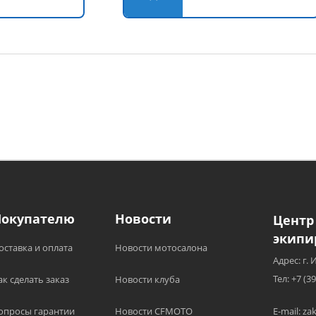
Покупателю
Новости
Центр
экипи
оставка и оплата
Новости мотосалона
Адрес: г. 
Тел: +7 (3
ак сделать заказ
Новости клуба
опросы гарантии
Новости CFMOTO
E-mail: z