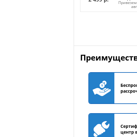
Привезем 
ав
Добавить в корзин
Преимуществ
Беспро
рассро
Серти
центр 