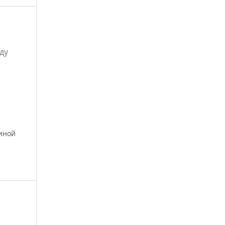
ду
иной