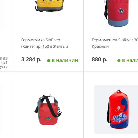
Гермосумка SibRiver
Гермомешок SibRiver 30
(Кантегир) 150 л Желтый
Красный
каз
3 284 р.
880 р.
в наличии
в нал
к 21
густа
у
Добавить в корзину
Добавить в корзи