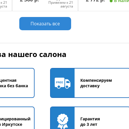
в нал
к 21
Привезем к 21
густа
августа
у
Добавить в корзину
Добавить в корзи
Показать все
Размер
а нашего салона
Бордо
Голубой
Красный
Оранжевый
центная
Компенсируем
Серый
Синий
Хак
чка без банка
доставку
Чёрный
фицированный
Гарантия
в Иркутске
до 3 лет