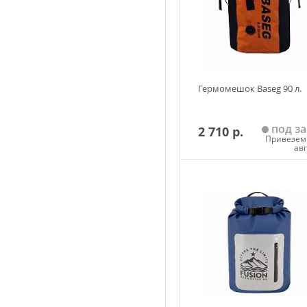
Гермомешок Baseg 90 л.
под за
2 710 р.
Привезем 
ав
Добавить в корзин