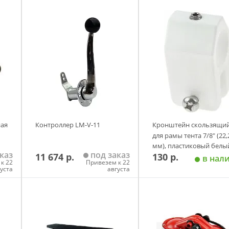
ная
Контроллер LM-V-11
Кронштейн скользящи
для рамы тента 7/8" (22,
мм), пластиковый белы
каз
под заказ
11 674 р.
130 р.
в нал
к 22
Привезем к 22
густа
августа
у
Добавить в корзину
Добавить в корзи