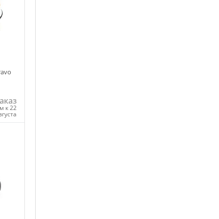
ravo
аказ
м к 22
вгуста
ну