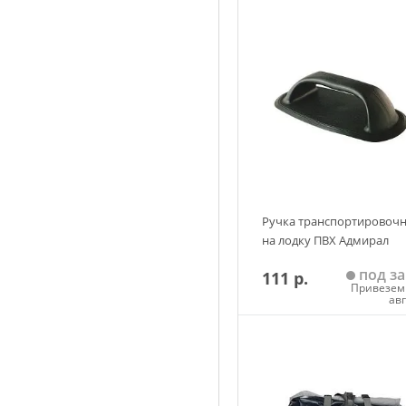
Ручка транспортировоч
на лодку ПВХ Адмирал
под за
111 р.
Привезем 
ав
Добавить в корзин