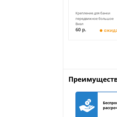
Оранжевый
Синий
Чёрный
Крепление для банки
передвижное большое
Виал
60 р.
ожид
Добавить в корзин
Преимуществ
Беспро
рассро