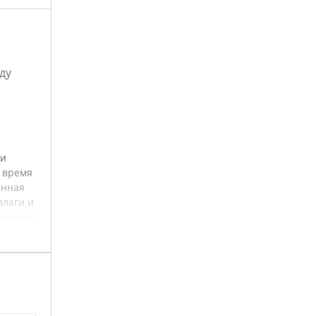
ду
 и
 время
енная
влаги и
занимая
мку не
е
сте.
. Перед