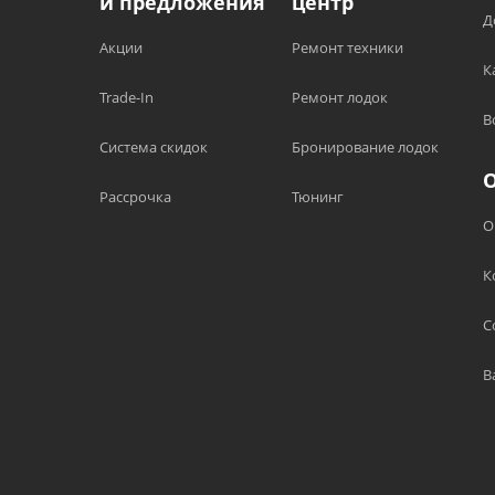
и предложения
центр
Д
Акции
Ремонт техники
К
Trade-In
Ремонт лодок
В
Система скидок
Бронирование лодок
Рассрочка
Тюнинг
О
К
С
В