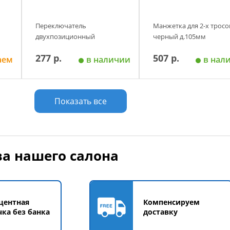
Переключатель
Манжетка для 2-х тросо
двухпозиционный
черный д.105мм
277 р.
507 р.
аем
в наличии
в нал
у
Добавить в корзину
Добавить в корзи
Показать все
а нашего салона
центная
Компенсируем
чка без банка
доставку