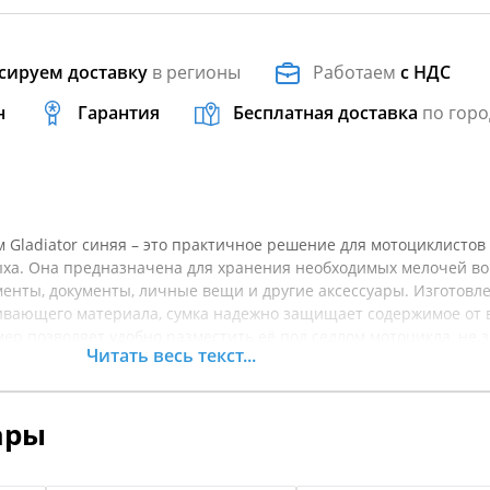
сируем доставку
в регионы
Работаем
с НДС
н
Гарантия
Бесплатная доставка
по горо
м Gladiator синяя – это практичное решение для мотоциклистов
ыха. Она предназначена для хранения необходимых мелочей во
ументы, документы, личные вещи и другие аксессуары. Изготовл
ивающего материала, сумка надежно защищает содержимое от 
мер позволяет удобно разместить её под седлом мотоцикла, не 
Читать весь текст...
ства. Гладкая синяя поверхность и стильный дизайн делают су
о и эстетически привлекательной. Удобные застежки и прочны
егкий доступ к содержимому и надежно фиксируют сумку на ме
ары
ор для тех, кто ценит комфорт и порядок во время путешествий
точнять характеристики товара.