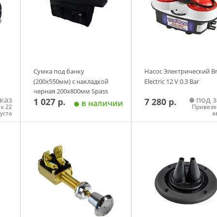
Сумка под банку
Насос Электрический B
(200х550мм) с накладкой
Electric 12 V 0.3 Bar
черная 200х800мм Spass
каз
под з
1 027 р.
7 280 р.
в наличии
к 22
Привезе
густа
а
у
Добавить в корзину
Добавить в корзи