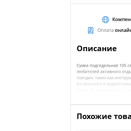
Компен
Оплата
онлай
Описание
Сумка подседельная 105 с
любителей активного отд
поездки, таких как инстр
из прочного и водоотталк
грязи. Её компактный раз
дополнительного простран
только функциональной, н
крепления обеспечивают л
Похожие тов
Эта сумка – отличный выб
покупкой рекомендуется у