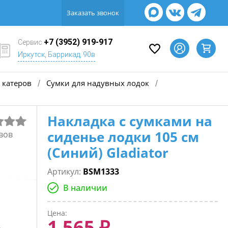
Заказать звонок
+7 (3952) 919-917
Сервис
Иркутск, Баррикад, 90в
 катеров
Сумки для надувных лодок
/
/
Накладка с сумками на
сиденье лодки 105 см
вов
(Синий) Gladiator
Артикул:
BSM1333
В наличии
Цена:
1 565 ₽