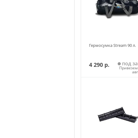
Гермосумка Stream 90 л.
под за
4 290 р.
Привезем 
ав
Добавить в корзин
Размер
Зеленый
Красный