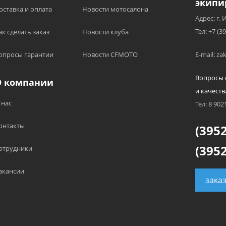
экипи
оставка и оплата
Новости мотосалона
Адрес: г. 
Тел: +7 (3
ак сделать заказ
Новости клуба
опросы гарантии
Новости CFMOTO
E-mail: z
Вопросы 
О компании
и качеств
 нас
Тел: 8 902
онтакты
(3952
(3952
отрудники
акансии
зака