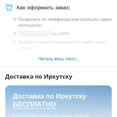
Как оформать заказ:
Позвонить по телефонам или написать через
месенджер;
на сайте;
Оформить заявку
Добавить товар в корзину и оставить свои
данные;
Менеджер свяжется с Вами в течение 30
Читать весь текст...
минут.
Доставка по Иркутску
Как оплатить:
Наличными, пластиковой картой, кредитной
картой и картой ХАЛВА в кассе нашего
Доставка по Иркутску
магазина по адресу
г. Иркутск, ул. Баррикад
БЕСПЛАТНО
24а, Мотосалон БАРС
;
Переводом на корпоративную карту
Быстро и бесплатно доставим товар по