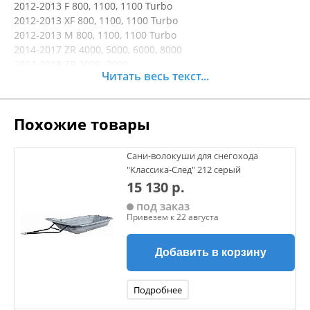
2012-2013 F 800, 1100, 1100 Turbo
2012-2013 XF 800, 1100, 1100 Turbo
2012-2013 M 800, 1100, 1100 Turbo
2014-2017 ZR 4000, 5000, 6000, 8000
2014-2018 ZR 3000, 7000
Читать весь текст...
2014- 2016 ZR 9000
2014-2017 XF 6000, 8000
2014-2018 XF 7000
Похожие товары
2014-2016 XF 9000
2014-2017 M 6000, 7000, 8000
2014-2016 M
Сани-волокуши для снегохода
9000-2018 Pantera 3000, 7000
"Классика-След" 212 серый
2016-2017 Bearcat 3000 Lt
15 130 р.
2018 Norseman 3000
под заказ
(Кроме Pantera XT, 2017-2018 9000 и 2018 4000, 5000, 6000,
Привезем к 22 августа
8000)
Добавить в корзину
Подробнее