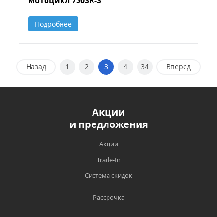
мотоцикл 750SR-S
Подробнее
Назад
1
2
3
4
34
Вперед
Акции
и предложения
Акции
Trade-In
Система скидок
Рассрочка