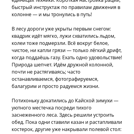
единицах техники. Короткая настройка раций,
быстрый инструктаж по правилам движения в
колонне — и мы тронулись в путь!
В лесу дороги уже укрыты первым снегом:
квадрик идёт мягко, лужи схватились льдом,
колеи тоже подмерзли. Всё вокруг белое,
чистое, ни капли грязи — только лёгкий дрифт,
когда поддаёшь газу. Ехать одно удовольствие!
Природа шепчет. Идём дружной колонной,
почти не растягиваясь; часто
останавливаемся, фотографируемся,
балагурим и просто радуемся жизни.
Потихоньку докатились до Кайской зимухи —
уютного местечка посреди тихого
заснеженного леса. Здесь решили устроить
обед. Пока одни ставили казан и растапливали
костерок, другие уже накрывали полевой стол: