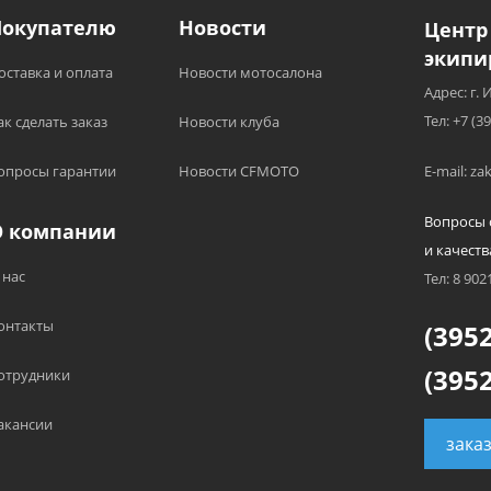
Покупателю
Новости
Центр
экипи
оставка и оплата
Новости мотосалона
Адрес: г. 
Тел: +7 (3
ак сделать заказ
Новости клуба
опросы гарантии
Новости CFMOTO
E-mail: z
Вопросы 
О компании
и качеств
 нас
Тел: 8 902
онтакты
(3952
(3952
отрудники
акансии
зака