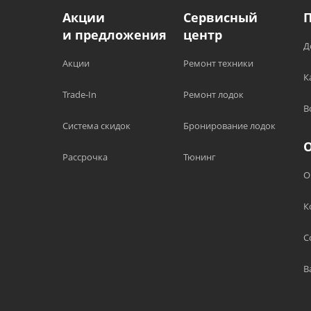
Акции
Сервисный
и предложения
центр
Д
Акции
Ремонт техники
К
Trade-In
Ремонт лодок
В
Система скидок
Бронирование лодок
Рассрочка
Тюнинг
О
К
С
В