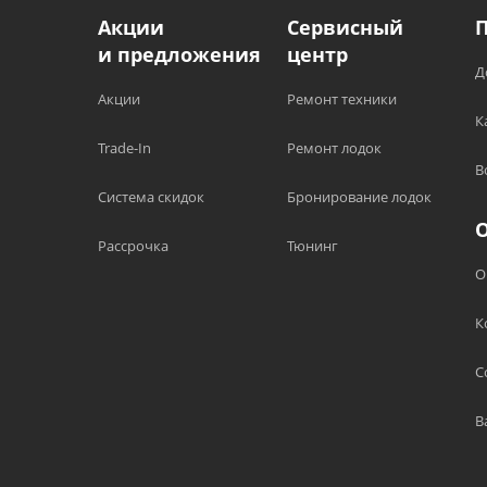
Акции
Сервисный
и предложения
центр
Д
Акции
Ремонт техники
К
Trade-In
Ремонт лодок
В
Система скидок
Бронирование лодок
Рассрочка
Тюнинг
О
К
С
В