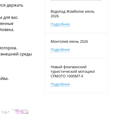
лся держать
Водопад Жомболок июль
2026
 для вас.
вленные
Подробнее
ловека.
Монголия июнь 2026
мотором.
Подробнее
й внешней среды
Новый флагманский
туристический мотоцикл
CFMOTO 1000MT-X
айва.
Подробнее