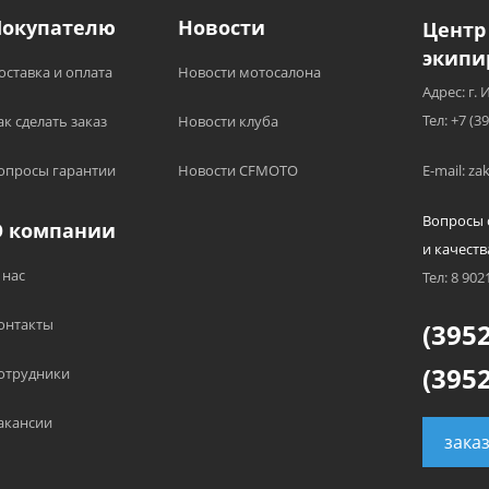
Покупателю
Новости
Центр
экипи
оставка и оплата
Новости мотосалона
Адрес: г. 
Тел: +7 (3
ак сделать заказ
Новости клуба
опросы гарантии
Новости CFMOTO
E-mail: z
Вопросы 
О компании
и качеств
 нас
Тел: 8 902
онтакты
(3952
(3952
отрудники
акансии
зака