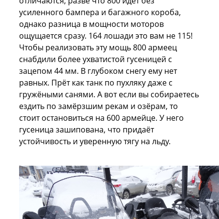
отличаются, разве что 800 идёт без
усиленного бампера и багажного короба,
однако разница в мощности моторов
ощущается сразу. 164 лошади это вам не 115!
Чтобы реализовать эту мощь 800 армеец
снабдили более ухватистой гусеницей с
зацепом 44 мм. В глубоком снегу ему нет
равных. Прёт как танк по пухляку даже с
гружёными санями. А вот если вы собираетесь
ездить по замёрзшим рекам и озёрам, то
стоит остановиться на 600 армейце. У него
гусеница зашипована, что придаёт
устойчивость и уверенную тягу на льду.