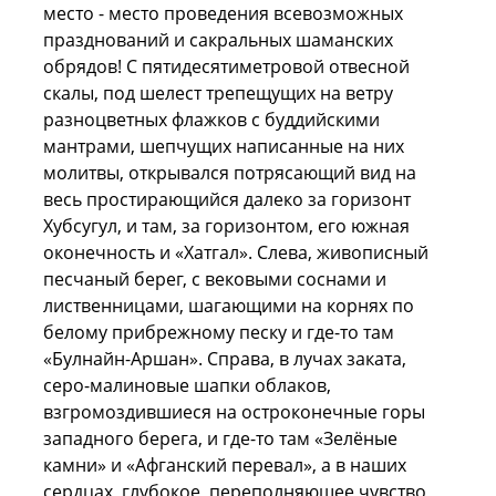
место - место проведения всевозможных
празднований и сакральных шаманских
обрядов! С пятидесятиметровой отвесной
скалы, под шелест трепещущих на ветру
разноцветных флажков с буддийскими
мантрами, шепчущих написанные на них
молитвы, открывался потрясающий вид на
весь простирающийся далеко за горизонт
Хубсугул, и там, за горизонтом, его южная
оконечность и «Хатгал». Слева, живописный
песчаный берег, с вековыми соснами и
лиственницами, шагающими на корнях по
белому прибрежному песку и где-то там
«Булнайн-Аршан». Справа, в лучах заката,
серо-малиновые шапки облаков,
взгромоздившиеся на остроконечные горы
западного берега, и где-то там «Зелёные
камни» и «Афганский перевал», а в наших
сердцах, глубокое, переполняющее чувство