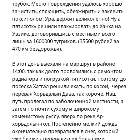
трубок. Место повреждения удалось хорошо
зачистить, сплющить, обезжирить и заклеить
поксиполом. Ура, держит великолепно! Ну а
пятисотку решили эвакуировать до Ханха на
Уазике, договорившись с местными всего
лишь за 1600000 тугриков. (35500 рублей за
470 км бездорожья).
В этот день выехали на маршрут в районе
14:00, так как долго провозились с ремонтом
радиатора и погрузкой пятисотки, поэтому, до
поселка Хатгал решили ехать, по косой, через
перевал Хорьдалын Дава, так короче. Наш
путь пролегал по заболоченной местности, а
затем по почти сухому и широкому
каменистому руслу, вверх по реке Ар-
хорьдолын-гол. Постепенно мелкий дождь
окончательно превратился в снег, который
уже ближе к перевалу шел большими