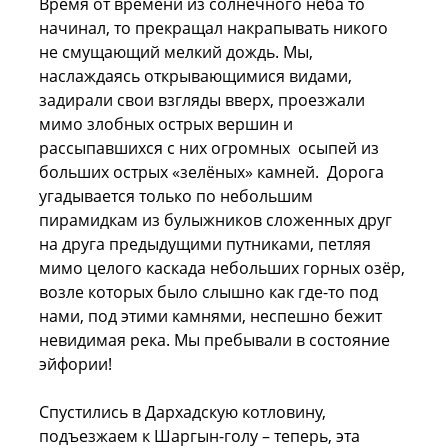
Время от времени из солнечного неба то
начинал, то прекращал накрапывать никого
не смущающий мелкий дождь. Мы,
наслаждаясь открывающимися видами,
задирали свои взгляды вверх, проезжали
мимо злобных острых вершин и
рассыпавшихся с них огромных осыпей из
больших острых «зелёных» камней. Дорога
угадывается только по небольшим
пирамидкам из булыжников сложенных друг
на друга предыдущими путниками, петляя
мимо целого каскада небольших горных озёр,
возле которых было слышно как где-то под
нами, под этими камнями, неспешно бежит
невидимая река. Мы пребывали в состояние
эйфории!
Спустились в Дархадскую котловину,
подъезжаем к Шаргын-голу – теперь, эта