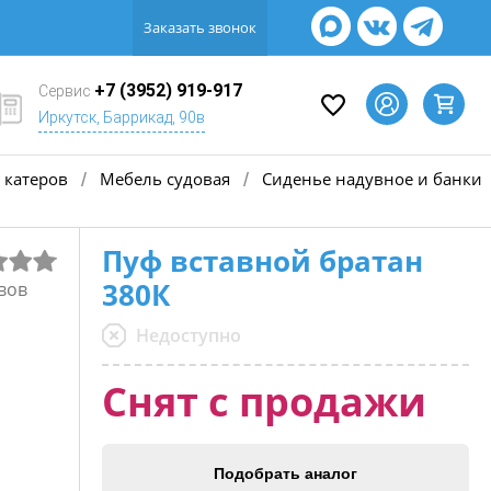
Заказать звонок
+7 (3952) 919-917
Сервис
Иркутск, Баррикад, 90в
 катеров
Мебель судовая
Сиденье надувное и банки
/
/
Пуф вставной братан
380К
вов
Недоступно
Снят с продажи
Подобрать аналог