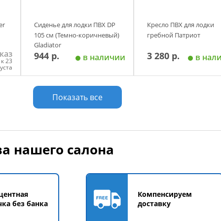
er
Сиденье для лодки ПВХ DP
Кресло ПВХ для лодки
105 см (Темно-коричневый)
гребной Патриот
Gladiator
каз
944 р.
3 280 р.
в наличии
в нал
к 23
густа
у
Добавить в корзину
Добавить в корзи
Показать все
а нашего салона
центная
Компенсируем
чка без банка
доставку