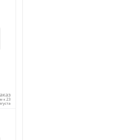
аказ
м к 23
вгуста
ну