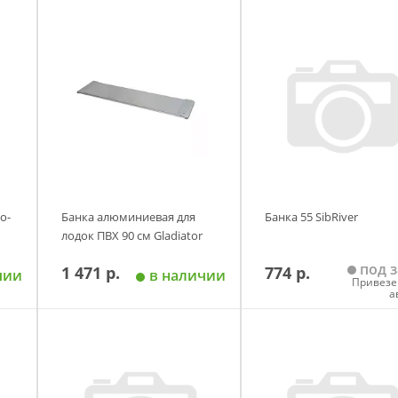
о-
Банка алюминиевая для
Банка 55 SibRiver
лодок ПВХ 90 см Gladiator
под з
1 471 р.
774 р.
чии
в наличии
Привезе
а
у
Добавить в корзину
Добавить в корзи