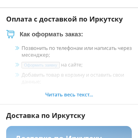
Оплата с доставкой по Иркутску
Как оформать заказ:
Позвонить по телефонам или написать через
месенджер;
на сайте;
Оформить заявку
Добавить товар в корзину и оставить свои
данные;
Менеджер свяжется с Вами в течение 30
Читать весь текст...
минут.
Доставка по Иркутску
Как оплатить:
Наличными, пластиковой картой, кредитной
картой и картой ХАЛВА в кассе нашего