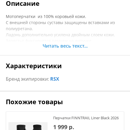
Описание
Мотоперчатки из 100% коровьей кожи.
С внешней стороны суставы защищены вставками из
полиуретана.
Ладонь дополнительно усилена двойным слоем кожи.
Запястье фиксируется ремнем на липучке.
Читать весь текст...
Перфорация на внешней стороне перчаток помогает
улучшить вентиляцию без вреда для износостойкости.
Специальная накладка на указательном пальце
Характеристики
позволяет пользоваться гаджетами с сенсорным экраном
не снимая перчаток. Практичный язычок на запястье для
удобного надевания перчаток.
Бренд экипировки:
RSX
Похожие товары
Перчатки FINNTRAIL Liner Black 2026
1 999 р.