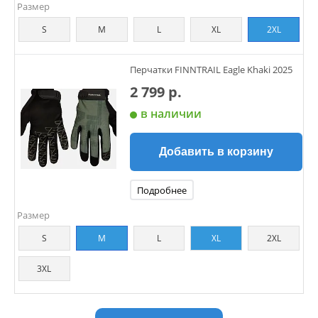
Размер
S
M
L
XL
2XL
Перчатки FINNTRAIL Eagle Khaki 2025
2 799 р.
в наличии
Добавить в корзину
Подробнее
Размер
S
M
L
XL
2XL
3XL