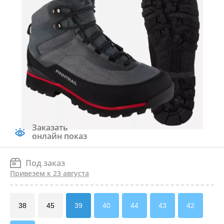
Заказать
онлайн показ
Под заказ
Привезем к 23 августа
38
45
39
40
44
43
42