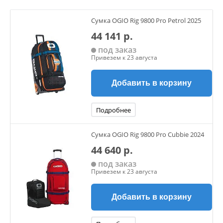
замши обеспечивает превосходную защиту и
долговечность.
Сумка OGIO Rig 9800 Pro Petrol 2025
Мембрана
44 141 р.
HARD-TEX
позволяет ногам дышать и не пропускает влагу внутрь.
под заказ
Высокая эргономичная конструкция надёжно фиксирует
Привезем к 23 августа
голеностоп, защищая от травм и вывихов.
Анатомическая стелька и промежуточная подошва из
Добавить в корзину
EVA
обеспечивают усиленную амортизацию, чтобы ноги
меньше уставали во время долгих переходов.
Подробнее
Высокая подошва с глубоким протектором для надёжного
сцепления на любом рельефе.
Сумка OGIO Rig 9800 Pro Cubbie 2024
Специальная петля для удобства переобувания.
44 640 р.
под заказ
Привезем к 23 августа
Добавить в корзину