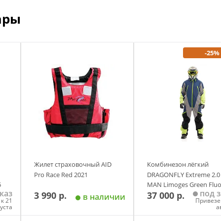
ары
-25%
Жилет страховочный AID
Комбинезон лёгкий
Pro Race Red 2021
DRAGONFLY Extreme 2.0
5
MAN Limoges Green Flu
каз
под з
3 990 р.
37 000 р.
2024
в наличии
к 21
Привезе
густа
а