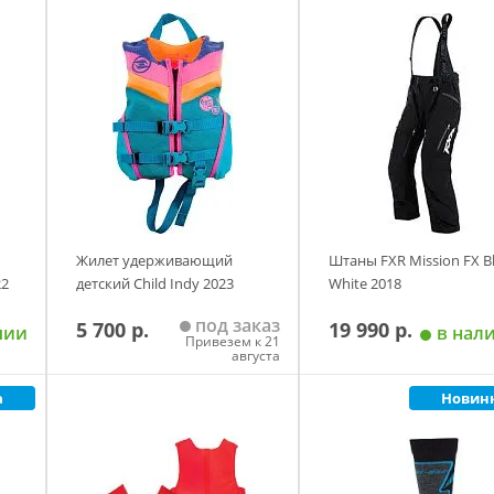
у
Добавить в корзину
Добавить в корзи
Размер
30кг.
40кг.
50кг.
70кг.
90кг.
Жилет удерживающий
Штаны FXR Mission FX B
22
детский Child Indy 2023
White 2018
под заказ
5 700 р.
19 990 р.
чии
в нал
Привезем к 21
августа
а
Новин
у
Добавить в корзину
Добавить в корзи