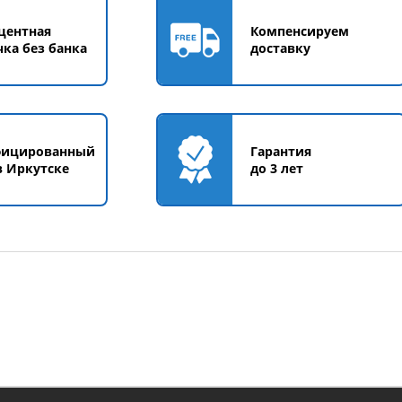
центная
Компенсируем
чка без банка
доставку
фицированный
Гарантия
в Иркутске
до 3 лет