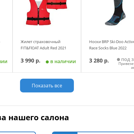
-
Жилет страховочный
Носки BRP Ski-Doo Activ
FIT&FlOAT Adult Red 2021
Race Socks Blue 2022
под з
3 990 р.
3 280 р.
чии
в наличии
Привезе
а
у
Добавить в корзину
Добавить в корзи
Показать все
Размер
а нашего салона
50кг.
70кг.
90кг.