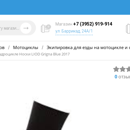
+7 (3952) 919-914
Магазин
ул. Баррикад, 24А/1
ов
Мотоциклы
Экипировка для езды на мотоцикле и 
/
/
адроцикле Носки LIOD Grigna Blue 2017
0
отзы