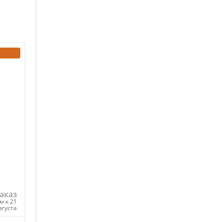
o
аказ
м к 21
вгуста