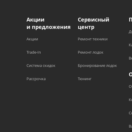
Акции
Сервисный
и предложения
центр
Д
Акции
Ремонт техники
К
Trade-In
Ремонт лодок
В
Система скидок
Бронирование лодок
Рассрочка
Тюнинг
О
К
С
В