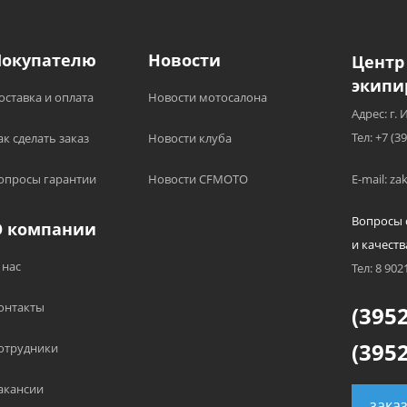
Покупателю
Новости
Центр
экипи
оставка и оплата
Новости мотосалона
Адрес: г. 
Тел: +7 (3
ак сделать заказ
Новости клуба
опросы гарантии
Новости CFMOTO
E-mail: z
Вопросы 
О компании
и качеств
 нас
Тел: 8 902
онтакты
(3952
(3952
отрудники
акансии
зака