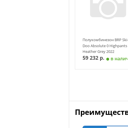
Размер
S
M
L
2XL
Полукомбинезон BRP Ski
Doo Absolute 0 Highpants
Heather Grey 2022
59 232 р.
в нали
Добавить в корзин
Размер
Преимуществ
S
M
XL
2XL