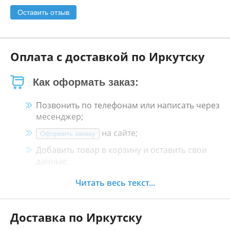
Оставить отзыв
Оплата с доставкой по Иркутску
Как оформать заказ:
Позвонить по телефонам или написать через
месенджер;
на сайте;
Оформить заявку
Добавить товар в корзину и оставить свои
данные;
Менеджер свяжется с Вами в течение 30
Читать весь текст...
минут.
Доставка по Иркутску
Как оплатить: