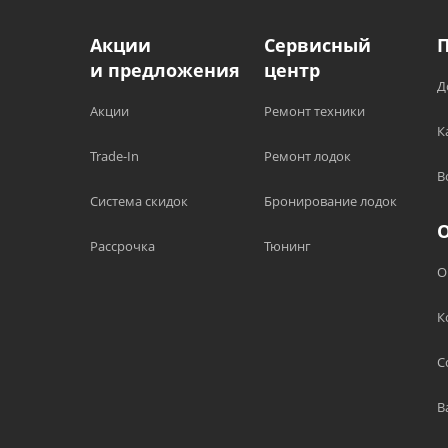
Акции
Сервисный
и предложения
центр
Д
Акции
Ремонт техники
К
Trade-In
Ремонт лодок
В
Система скидок
Бронирование лодок
Рассрочка
Тюнинг
О
К
С
В