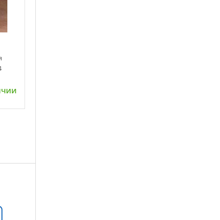
я
4
ичии
ну