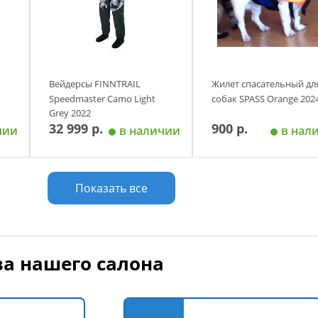
Вейдерсы FINNTRAIL
Жилет спасательный дл
Speedmaster Camo Light
собак SPASS Orange 202
Grey 2022
32 999 р.
900 р.
чии
в наличии
в нал
у
Добавить в корзину
Добавить в корзи
Показать все
Размер
а нашего салона
L - до 20 кг
S - до 7 кг
М - до 15 кг