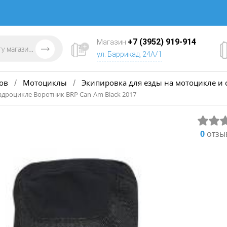
+7 (3952) 919-914
Магазин
ул. Баррикад, 24А/1
ов
Мотоциклы
Экипировка для езды на мотоцикле и 
/
/
адроцикле Воротник BRP Can-Am Black 2017
0
отзы