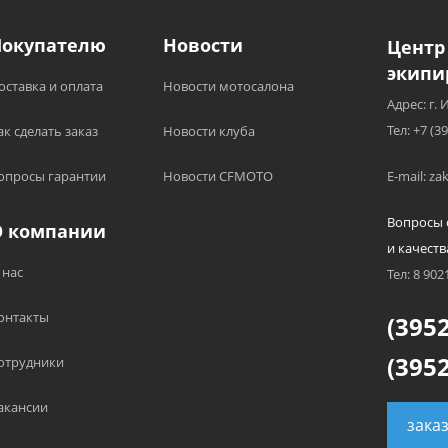
Покупателю
Новости
Центр
экипи
оставка и оплата
Новости мотосалона
Адрес: г. 
Тел: +7 (3
ак сделать заказ
Новости клуба
опросы гарантии
Новости CFMOTO
E-mail: z
Вопросы 
О компании
и качеств
 нас
Тел: 8 902
онтакты
(3952
(3952
отрудники
акансии
зака