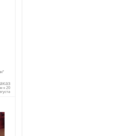
ну
н"
аказ
м к 20
вгуста
ну