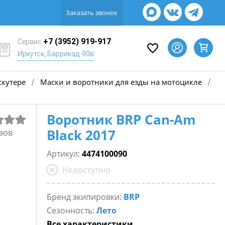
Заказать звонок
+7 (3952) 919-917
Сервис
Иркутск, Баррикад, 90в
скутере
Маски и воротники для езды на мотоцикле
/
/
Воротник BRP Can-Am
Black 2017
вов
Артикул:
4474100090
Недоступно
Бренд экипировки:
BRP
Сезонность:
Лето
Все характеристики