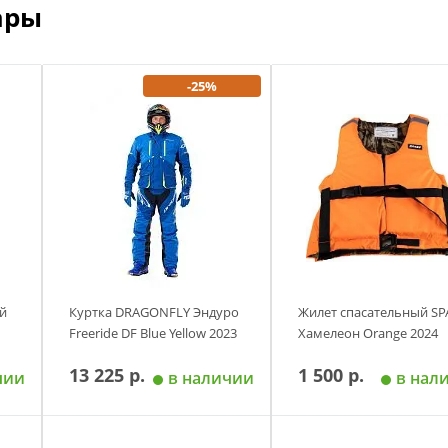
ары
-25%
й
Куртка DRAGONFLY Эндуро
Жилет спасательный SP
Freeride DF Blue Yellow 2023
Хамелеон Orange 2024
13 225 р.
1 500 р.
чии
в наличии
в нал