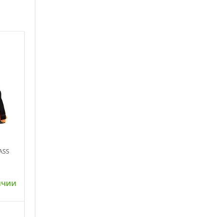
ASS
ичии