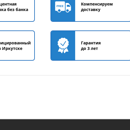
центная
Компенсируем
чка без банка
доставку
фицированный
Гарантия
в Иркутске
до 3 лет