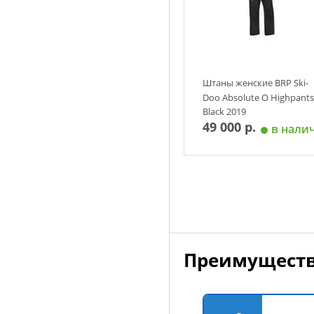
42
44
45
46
Штаны женские BRP Ski-
Doo Absolute O Highpants
Black 2019
49 000 р.
в нали
Добавить в корзин
Преимуществ