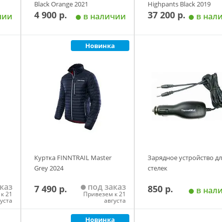
Black Orange 2021
Highpants Black 2019
4 900 р.
37 200 р.
чии
в наличии
в нал
Новинка
у
Добавить в корзину
Добавить в корзи
Размер
100кг.
40кг.
70кг.
90кг.
Куртка FINNTRAIL Master
Зарядное устройство дл
Grey 2024
стелек
каз
под заказ
7 490 р.
850 р.
в нал
к 21
Привезем к 21
густа
августа
Новинка