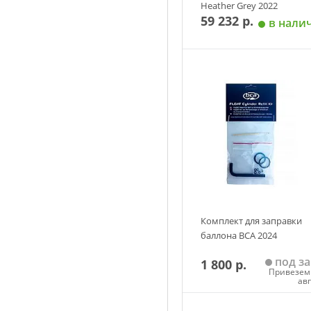
Heather Grey 2022
59 232 р.
в нали
Добавить в корзин
Размер
S
M
XL
2XL
Комплект для заправки
баллона BCA 2024
под за
1 800 р.
Привезем 
ав