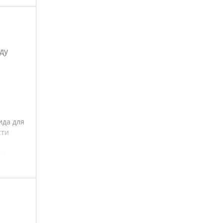
ду
ида для
сти
ке.