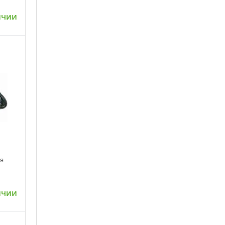
ичии
ну
я
ичии