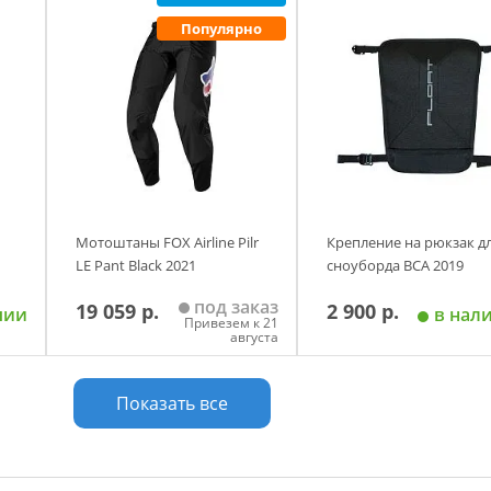
у
Добавить в корзину
Добавить в корзи
Популярно
Размер
S
L
XL
2XL
Мотоштаны FOX Airline Pilr
Крепление на рюкзак д
LE Pant Black 2021
сноуборда BCA 2019
под заказ
19 059 р.
2 900 р.
чии
в нал
Привезем к 21
августа
у
Добавить в корзину
Добавить в корзи
Показать все