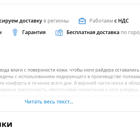
сируем доставку
в регионы
Работаем
с НДС
н
Гарантия
Бесплатная доставка
по горо
вода влаги с поверхности кожи, чтобы ноги райдера оставались
зведены с использованием лидирующего в производстве полиам
я комфорта в течение всего дня. В верхней части носка в обла
бавлена эластичность, обеспечивая прилегания к ноге райдера.
 делает эти носки самыми удобными из представленных на рын
Читать весь текст...
лодыжки и свода стопы
ериала для амортизации и дополнительного удобства
ики