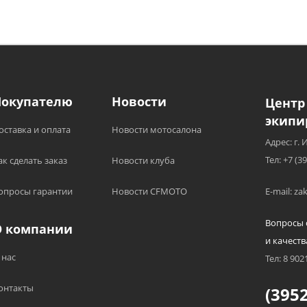
Покупателю
Новости
Центр
экипи
оставка и оплата
Новости мотосалона
Адрес: г. 
Тел: +7 (3
ак сделать заказ
Новости клуба
опросы гарантии
Новости CFMOTO
E-mail: z
Вопросы 
О компании
и качеств
 нас
Тел: 8 902
онтакты
(3952