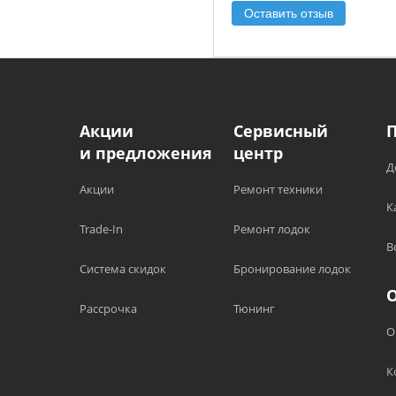
Оставить отзыв
Акции
Сервисный
и предложения
центр
Д
Акции
Ремонт техники
К
Trade-In
Ремонт лодок
В
Система скидок
Бронирование лодок
Рассрочка
Тюнинг
О
К