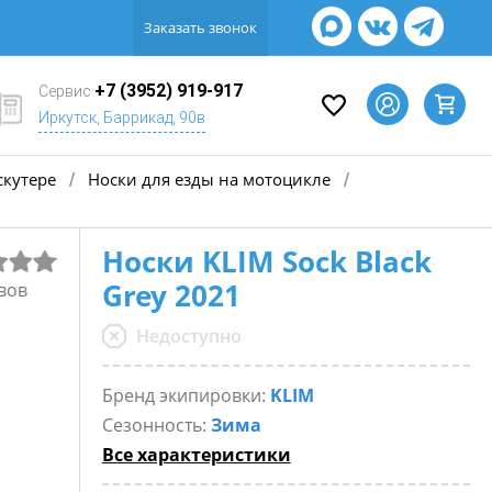
Заказать звонок
+7 (3952) 919-917
Сервис
Иркутск, Баррикад, 90в
скутере
Носки для езды на мотоцикле
/
/
Носки KLIM Sock Black
Grey 2021
вов
Недоступно
Бренд экипировки:
KLIM
Сезонность:
Зима
Все характеристики