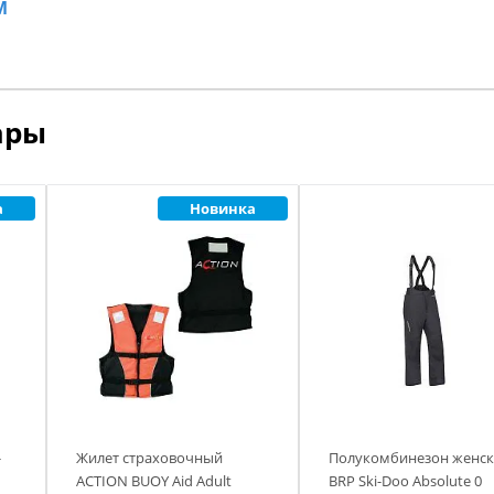
M
ары
а
Новинка
-
Жилет страховочный
Полукомбинезон женс
ACTION BUOY Aid Adult
BRP Ski-Doo Absolute 0