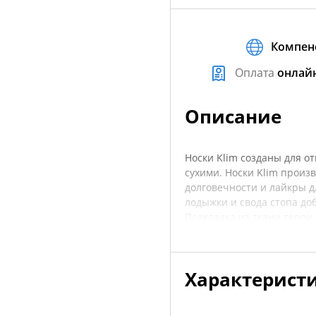
Компен
Оплата
онлай
Описание
Носки Klim созданы для от
сухими. Носки Klim прои
долговечности и лайкры дл
лодыжки и свода стопа до
Подкладка из ткани терри
• эластичность в области 
• влагоотталкивающие
• подкладка из терри-мат
Характерист
• ниже икры