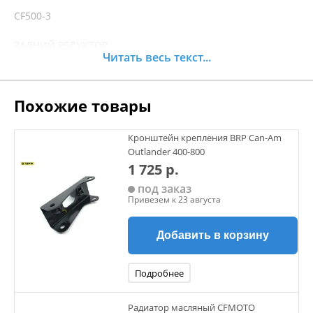
CF500-3
ЗАДНИЙ РЕДУКТОР
Читать весь текст...
CF625-Z6 EFI
ЗАДНИЙ РЕДУКТОР
Похожие товары
CF800-U8 EFI
ЗАДНИЙ РЕДУКТОР
Кронштейн крепления BRP Can-Am
CFMOTO U8W EFI&EPS
Outlander 400-800
1 725 р.
ЗАДНИЙ РЕДУКТОР
под заказ
CF500
Привезем к 23 августа
ЗАДНИЙ РЕДУКТОР
CF500-A Basic
Добавить в корзину
ЗАДНИЙ РЕДУКТОР
Подробнее
CF500-A
Радиатор масляный CFMOTO
ЗАДНИЙ РЕДУКТОР