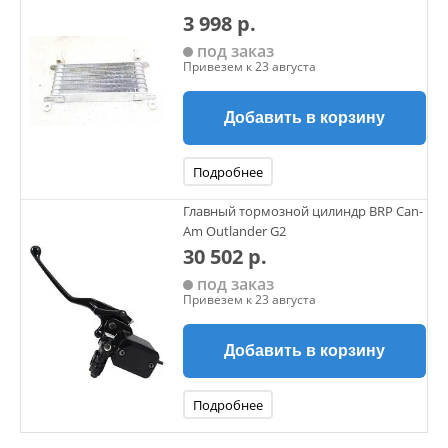
CFMOTO Z8 EFI&EPS
3 998 р.
под заказ
ЗАДНИЙ РЕДУКТОР
Привезем к 23 августа
CF500-2A
Добавить в корзину
ЗАДНИЙ РЕДУКТОР
CFMOTO X4 Basic
Подробнее
ЗАДНИЙ РЕДУКТОР
CFORCE 400L (X4) EPS
Главный тормозной цилиндр BRP Can-
Am Outlander G2
ЗАДНИЙ РЕДУКТОР
30 502 р.
CFMOTO X5 Basic
под заказ
Привезем к 23 августа
ЗАДНИЙ РЕДУКТОР
CFMOTO X5 Classic (CF500-X5)
Добавить в корзину
ЗАДНИЙ РЕДУКТОР
CFMOTO X5 H.O.EPS
Подробнее
ЗАДНИЙ РЕДУКТОР