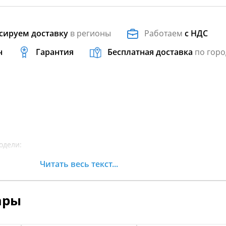
сируем доставку
в регионы
Работаем
с НДС
н
Гарантия
Бесплатная доставка
по горо
одели:
Читать весь текст...
A19SYS95CH SPORTSMAN TOURING TRACTOR 1000 (2019) Wheels, f
vwheelfrt15tr1000)
A19SYS95CH SPORTSMAN TOURING TRACTOR 1000 (2019) Wheels, 
ары
vwheelrr15tr1000)
s Ranger R19RGE99F2/FF/SC2/SFF/PCF/PFF POLARIS GENERAL 1000 