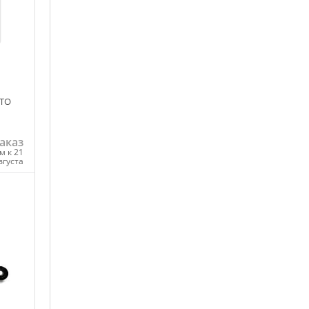
OTO
аказ
м к 21
вгуста
ну