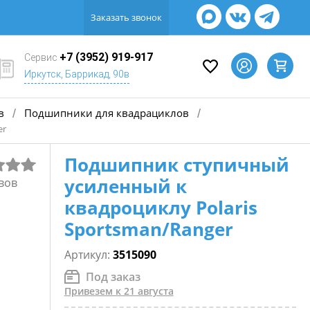
Заказать звонок
+7 (3952) 919-917
Сервис
Иркутск, Баррикад, 90в
в
Подшипники для квадрациклов
/
/
er
Подшипник ступичный
усиленный к
вов
квадроциклу Polaris
Sportsman/Ranger
Артикул:
3515090
Под заказ
Привезем к 21 августа