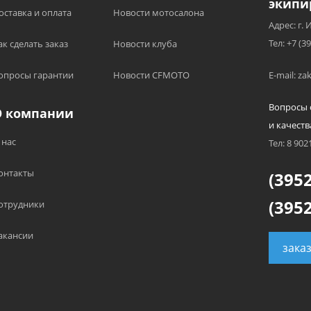
экипи
оставка и оплата
Новости мотосалона
Адрес: г. 
Тел: +7 (3
ак сделать заказ
Новости клуба
опросы гарантии
Новости CFMOTO
E-mail: z
Вопросы 
О компании
и качеств
 нас
Тел: 8 902
онтакты
(3952
(3952
отрудники
акансии
зака