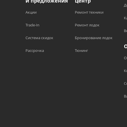
и предложения
центр
Д
Акции
Ремонт техники
К
Trade-In
Ремонт лодок
В
Система скидок
Бронирование лодок
Рассрочка
Тюнинг
О
К
С
В