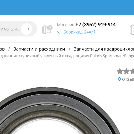
+7 (3952) 919-914
Магазин
ул. Баррикад, 24А/1
ов
Запчасти и расходники
Запчасти для квадроцикло
/
/
одшипник ступичный усиленный к квадроциклу Polaris Sportsman/Rang
0
отзы