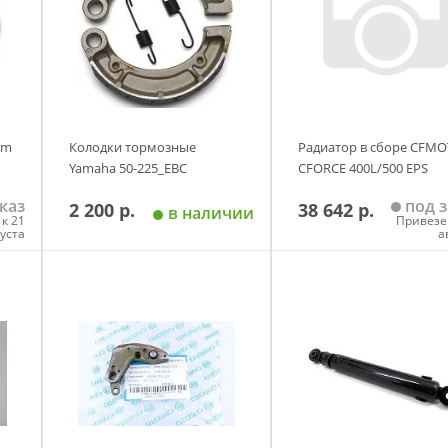
Am
Колодки тормозные
Радиатор в сборе CFM
Yamaha 50-225_EBC
CFORCE 400L/500 EPS
каз
под з
2 200 р.
38 642 р.
в наличии
к 21
Привезе
густа
а
у
Добавить в корзину
Добавить в корзи