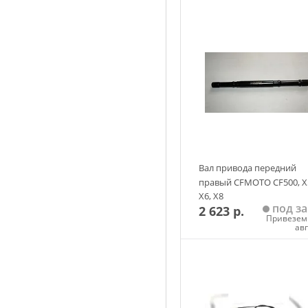
TR ZUG MD (2019) Suspension,
Мотовездеходы UTV Polari
TR ZUG MD (2019) Suspension, 
Мотовездеходы UTV Polari
(2019) Suspension, front hub 
Мотовездеходы UTV Polari
hub - r19rre99ns (c700035)
Вал привода передний
правый CFMOTO CF500, X
X6, X8
под за
2 623 р.
Привезем 
ав
Добавить в корзин