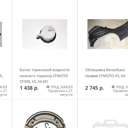
 front hub - r19rge99f2 / ff / sc2 / sff / pcf / pff (702252)
s Ranger R19RGE99F2/FF/SC2/SFF/PCF/PFF POLARIS GENERAL 1000 
rear carrier - r19rge99f2 / ff / sc2 / sff / pcf / pff (702251)
s Ranger R19RRE99F1/FC/SC1/SCC/SFC/F1 RANGER 1000XP EPS EU/
- r19rre99f1 / fc / sc1 / scc / sfc / f1 (c700035)
s Ranger R19RRE99NS RANGER 1000 PS HD MD (2019) Suspension, 
Бачок тормозной жидкости
Облицовка бензобака
5,
ножного тормоза CFMOTO
правая CFMOTO X5, X6
CF500, Х5, Х6 EFI
каз
под заказ
под з
1 438 р.
2 745 р.
к 21
Привезем к 21
Привезе
густа
августа
а
у
Добавить в корзину
Добавить в корзи