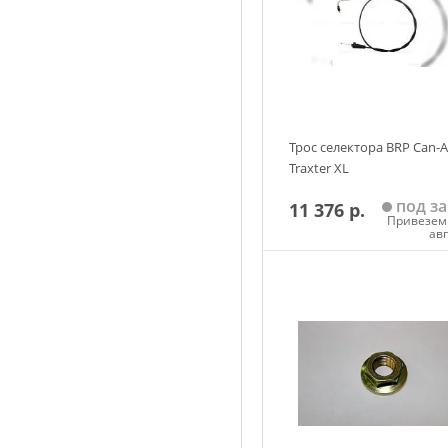
Трос селектора BRP Can-
Traxter XL
под за
11 376 р.
Привезем 
ав
Добавить в корзин