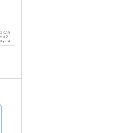
аказ
м к 21
вгуста
ну