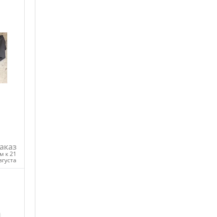
EPS EU
TR/ZUG
front
аказ
м к 21
вгуста
ну