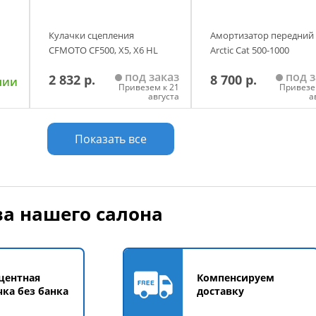
Кулачки сцепления
Амортизатор передний
CFMOTO CF500, X5, X6 HL
Arctic Cat 500-1000
под заказ
под з
2 832 р.
8 700 р.
чии
Привезем к 21
Привезе
августа
а
у
Добавить в корзину
Добавить в корзи
Показать все
а нашего салона
центная
Компенсируем
чка без банка
доставку