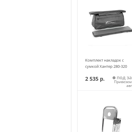
Комплект накладок с
сумкой Хантер 280-320
под за
2 535 р.
Привезем 
ав
Добавить в корзин