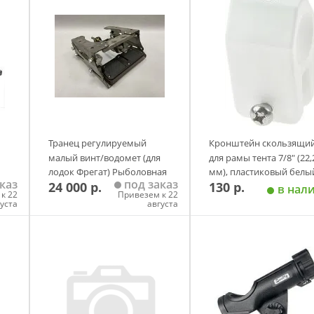
Транец регулируемый
Кронштейн скользящи
малый винт/водомет (для
для рамы тента 7/8" (22,
лодок Фрегат) Рыболовная
мм), пластиковый белы
каз
под заказ
24 000 р.
130 р.
Академия
в нал
к 22
Привезем к 22
густа
августа
у
Добавить в корзину
Добавить в корзи