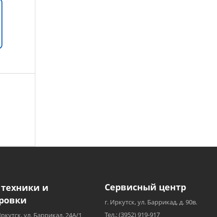
Сервисный центр
 техники и
ровки
г. Иркутск, ул. Баррикад, д. 90в.
Тел.: (3952) 919-917
Иркутск, ул. Баррикад, 24А/1