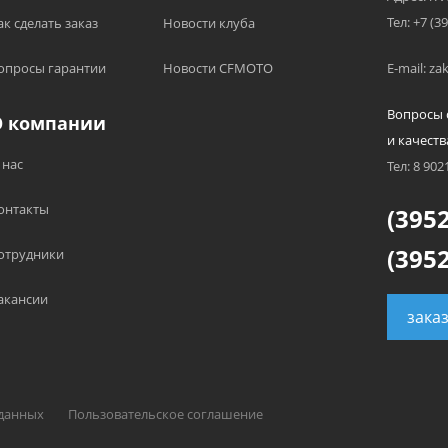
Тел: +7 (3
ак сделать заказ
Новости клуба
опросы гарантии
Новости CFMOTO
E-mail: z
Вопросы 
О компании
и качеств
 нас
Тел: 8 902
онтакты
(3952
(3952
отрудники
акансии
зака
 данных
Пользовательское соглашение