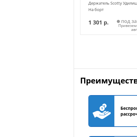
Держатель Scotty Удили
На борт
под за
1 301 р.
Привезем 
ав
Добавить в корзин
Преимуществ
Беспро
рассро