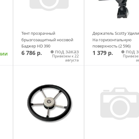
Тент прозрачный
Держатель Scotty Удил
брызгозащитный носовой
На горизонтальную
Баджер HD 390
поверхность (2 596)
под заказ
под з
6 786 р.
1 379 р.
чии
Привезем к 22
Привезе
августа
а
у
Добавить в корзину
Добавить в корзи