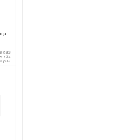
ища
аказ
м к 22
вгуста
ну