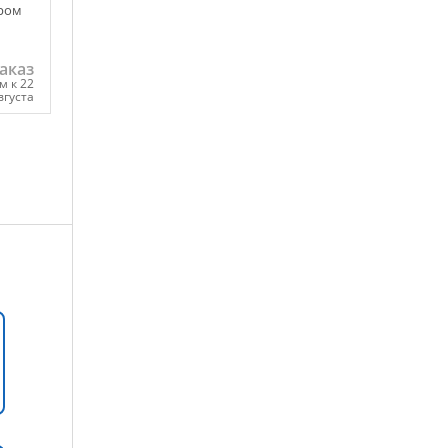
ором
аказ
м к 22
вгуста
ну