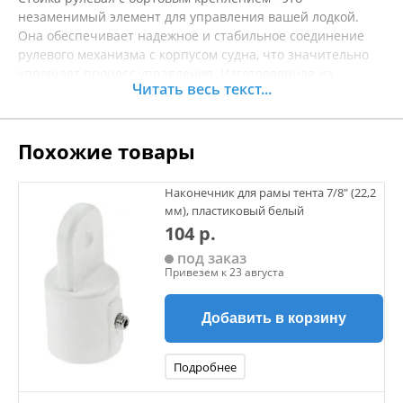
незаменимый элемент для управления вашей лодкой.
Она обеспечивает надежное и стабильное соединение
рулевого механизма с корпусом судна, что значительно
упрощает процесс управления. Изготовленная из
Читать весь текст...
высококачественных материалов, стойка устойчива к
воздействиям воды и механическим повреждениям, что
гарантирует долговечность эксплуатации даже в сложных
Похожие товары
условиях. Установка этой стойки позволит значительно
улучшить маневренность вашей лодки, обеспечивая
точность и комфорт при рулевом управлении. Благодаря
Наконечник для рамы тента 7/8" (22,2
универсальности крепления, изделие подходит для
мм), пластиковый белый
большинства моделей лодок, что делает его отличным
104 р.
выбором для любителей водного туризма и рыбалки.
под заказ
Перед покупкой рекомендуется уточнять характеристики
Привезем к 23 августа
товара.
Добавить в корзину
Подробнее