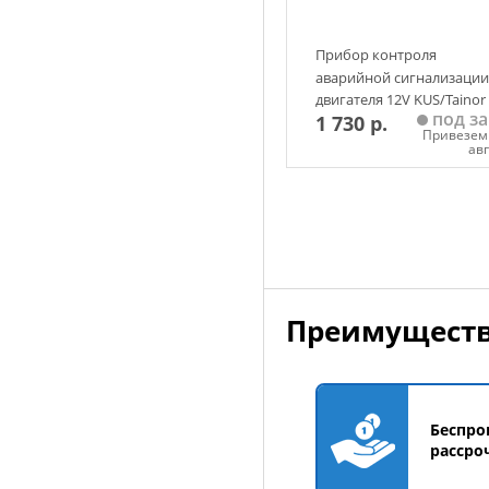
Прибор контроля
аварийной сигнализации
двигателя 12V KUS/Tainor
под за
1 730 р.
черный
Привезем 
ав
Добавить в корзин
Преимуществ
Беспро
рассро