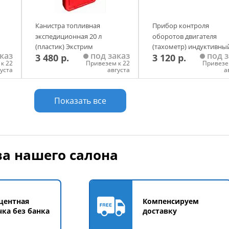
Канистра топливная
Прибор контроля
экспедиционная 20 л
оборотов двигателя
(пластик) Экстрим
(тахометр) индуктивны
каз
под заказ
под з
3 480 р.
3 120 р.
(Красный)
черный
к 22
Привезем к 22
Привезе
густа
августа
а
у
Добавить в корзину
Добавить в корзи
Показать все
а нашего салона
центная
Компенсируем
чка без банка
доставку