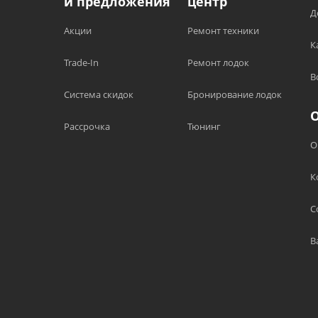
и предложения
центр
Д
Акции
Ремонт техники
К
Trade-In
Ремонт лодок
В
Система скидок
Бронирование лодок
Рассрочка
Тюнинг
О
К
С
В