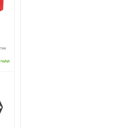
стик
ичии
ну