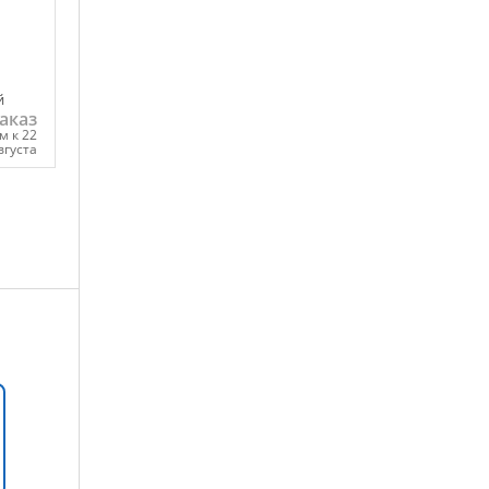
й
аказ
м к 22
вгуста
ну