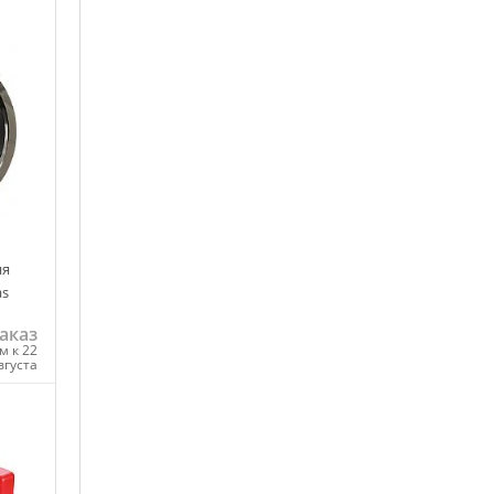
ня
as
аказ
м к 22
вгуста
ну