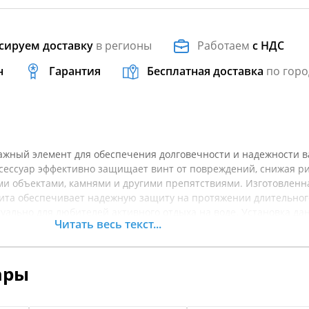
сируем доставку
в регионы
Работаем
с НДС
н
Гарантия
Бесплатная доставка
по горо
ажный элемент для обеспечения долговечности и надежности 
ксессуар эффективно защищает винт от повреждений, снижая р
ми объектами, камнями и другими препятствиями. Изготовленн
ита обеспечивает надежную защиту на протяжении длительног
туально для любителей активного отдыха на воде. Установка да
Читать весь текст...
ет специальных навыков, что позволяет быстро и без усилий
дно. Она подходит для моторов с максимальной мощностью до 30 
тоящих ремонтов. Перед покупкой рекомендуется уточнять
ары
тобы удостовериться в его совместимости с вашей моделью мот