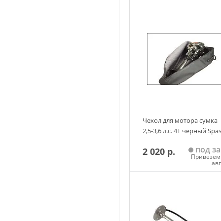
Чехол для мотора сумка
2,5-3,6 л.с. 4Т чёрный Spa
под за
2 020 р.
Привезем 
ав
Добавить в корзин