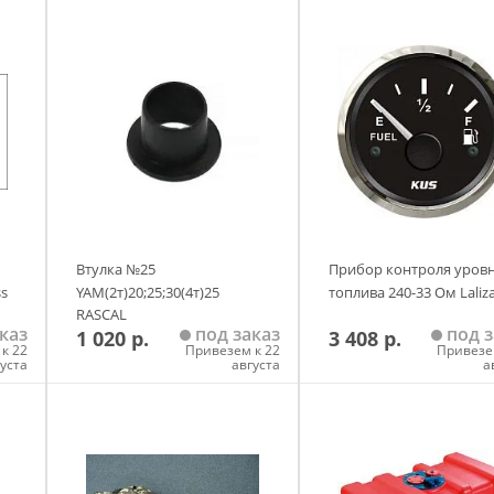
Втулка №25
Прибор контроля уров
ss
YAM(2т)20;25;30(4т)25
топлива 240-33 Ом Laliz
RASCAL
каз
под заказ
под з
1 020 р.
3 408 р.
к 22
Привезем к 22
Привезе
густа
августа
а
у
Добавить в корзину
Добавить в корзи