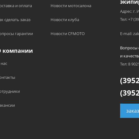
экипи
оставка и оплата
Новости мотосалона
Адрес: г. 
Тел: +7 (3
ак сделать заказ
Новости клуба
опросы гарантии
Новости CFMOTO
E-mail: z
Вопросы 
О компании
и качеств
 нас
Тел: 8 902
онтакты
(3952
(3952
отрудники
акансии
зака