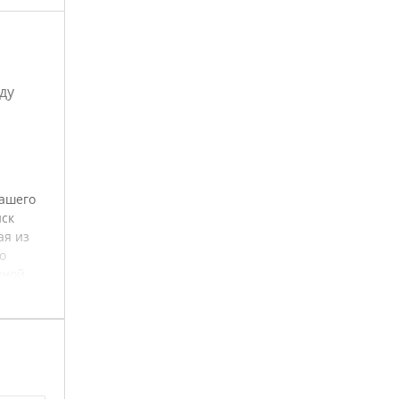
ду
вашего
иск
ая из
о
нной
л.с. и
ора.