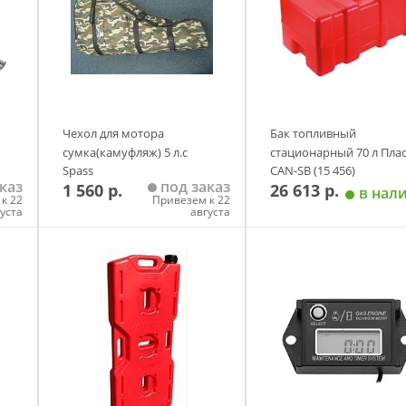
Чехол для мотора
Бак топливный
сумка(камуфляж) 5 л.с
стационарный 70 л Пла
Spass
CAN-SB (15 456)
каз
под заказ
1 560 р.
26 613 р.
в нал
к 22
Привезем к 22
густа
августа
у
Добавить в корзину
Добавить в корзи