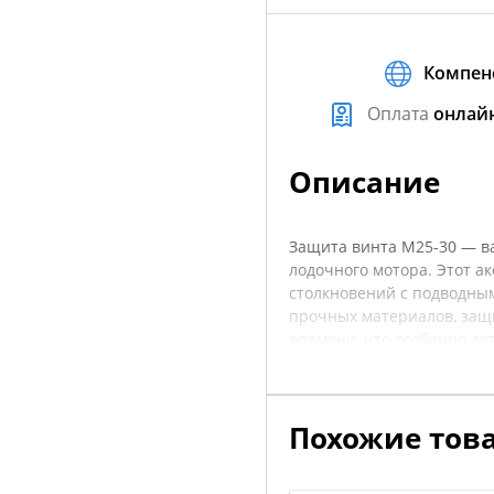
Компен
Оплата
онлай
Описание
Защита винта M25-30 — в
лодочного мотора. Этот а
столкновений с подводны
прочных материалов, защ
времени, что особенно ак
защиты проста и не требу
установить ее на ваше су
поможет избежать дорогос
Похожие тов
характеристики товара, ч