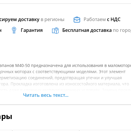
сируем доставку
в регионы
Работаем
с НДС
н
Гарантия
Бесплатная доставка
по горо
лапанов M40-50 предназначена для использования в маломотор
лодочных моторах с соответствующими моделями. Этот элемент
ерметизацию соединений, предотвращая утечки и улучшая
ора. Прокладка изготовлена из износостойкого материала, что
ость даже в сложных эксплуатационных условиях. Замена прокл
Читать весь текст...
ддержания работоспособности мотора. Наличие качественной
апанов непосредственно влияет на долговечность и
ного мотора. Если ваш двигатель испытывает трудности, это м
ары
ой или поврежденной прокладкой. Перед покупкой рекомендует
товара.