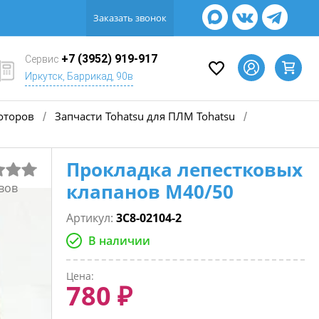
Заказать звонок
+7 (3952) 919-917
Сервис
Иркутск, Баррикад, 90в
оторов
Запчасти Tohatsu для ПЛМ Tohatsu
/
/
Прокладка лепестковых
клапанов М40/50
вов
Артикул:
3C8-02104-2
В наличии
Цена:
780 ₽