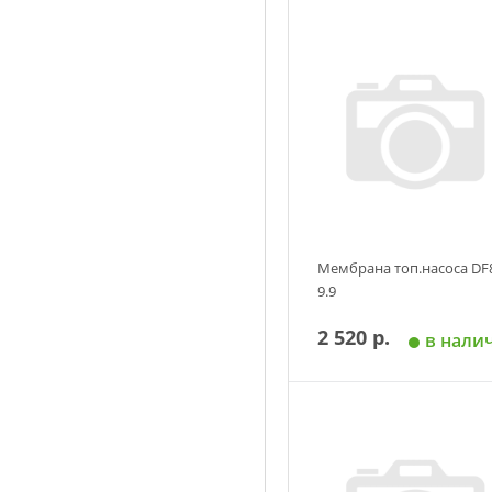
Мембрана топ.насоса DF
9.9
2 520 р.
в нали
Добавить в корзин