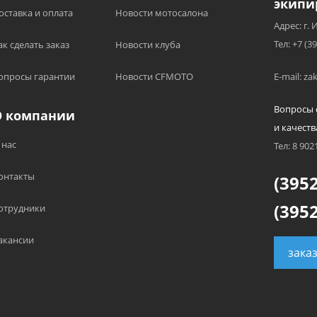
экипи
оставка и оплата
Новости мотосалона
Адрес: г. 
Тел: +7 (3
ак сделать заказ
Новости клуба
опросы гарантии
Новости CFMOTO
E-mail: z
Вопросы 
О компании
и качеств
 нас
Тел: 8 902
онтакты
(3952
(3952
отрудники
акансии
зака