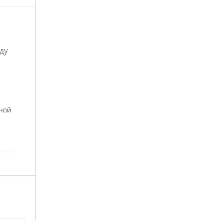
ду
ной
адки -
ожет
ся