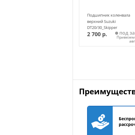
Подшипник коленвала
верхний Suzuki
DT20/30_Skipper
под за
2 700 р.
Привезем 
ав
Добавить в корзин
Преимуществ
Беспро
рассро