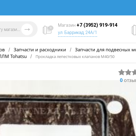
+7 (3952) 919-914
Магазин
ул. Баррикад, 24А/1
ов
Запчасти и расходники
Запчасти для подвесных м
/
/
ПЛМ Tohatsu
/
Прокладка лепестковых клапанов М40/50
0
отзы