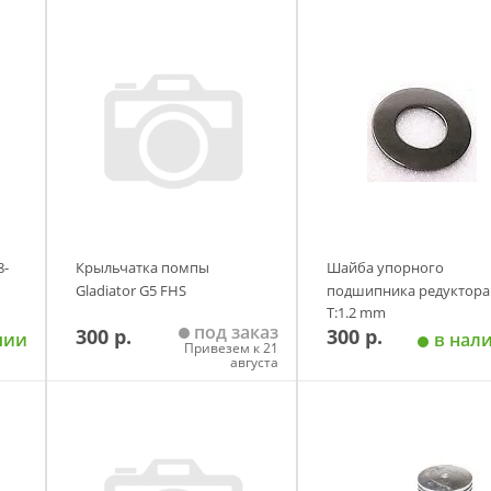
8-
Крыльчатка помпы
Шайба упорного
Gladiator G5 FHS
подшипника редуктора
T:1.2 mm
под заказ
300 р.
300 р.
Yamaha/Parsun/HDX 9.9-
чии
в нал
Привезем к 21
китай
августа
у
Добавить в корзину
Добавить в корзи