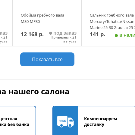
Обойма гребного вала
Сальник гребного вала
М30-MF30
Mercury/Tohatsu/Nissan
Marine 25-30 2такт. и 25-
каз
под заказ
12 168 р.
141 р.
4такт. Skipper
в нал
к 21
Привезем к 21
густа
августа
у
Добавить в корзину
Добавить в корзи
Показать все
а нашего салона
центная
Компенсируем
чка без банка
доставку