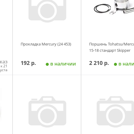
Прокладка Mercury (24 453)
Поршень Tohatsu/Merc
15-18 стандарт Skipper
каз
192 р.
2 210 р.
в наличии
в нал
к 21
густа
у
Добавить в корзину
Добавить в корзи