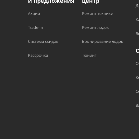
и предложения
центр
Д
Акции
Ремонт техники
К
Trade-In
Ремонт лодок
В
Система скидок
Бронирование лодок
Рассрочка
Тюнинг
О
К
С
В