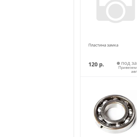
Пластина замка
под за
120 р.
Привезем 
ав
Добавить в корзин