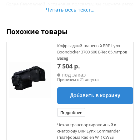
более безопасной. Установив подсветку, вы сможете легко
Читать весь текст...
заметить препятствия на вашем пути и быть более
заметным для других участников движения. Зеленый свет
не только добавляет стильный элемент к вашему
Похожие товары
снегоходу, но и делает его более оригинальным. Эта
подсветка проста в установке и совместима с
большинством моделей снегоходов. Она прекрасно
Кофр задний тканевый BRP Lynx
справляется с любыми погодными условиями,
Boondocker 3700 600 E-Tec 65 литров
обеспечивая долговременную работу. Не упустите
Baseg
возможность повысить свою безопасность и сделать
7 504 р.
ваши зимние поездки еще более комфортными. Перед
под заказ
покупкой рекомендуется уточнять характеристики
Привезем к 21 августа
товара.
Добавить в корзину
Подробнее
Чехол транспортировочный к
снегоходу BRP Lynx Commander
(платформа Radien WT) CWEST