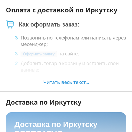
Оплата с доставкой по Иркутску
Как оформать заказ:
Позвонить по телефонам или написать через
месенджер;
на сайте;
Оформить заявку
Добавить товар в корзину и оставить свои
данные;
Менеджер свяжется с Вами в течение 30
Читать весь текст...
минут.
Доставка по Иркутску
Как оплатить:
Наличными, пластиковой картой, кредитной
картой и картой ХАЛВА в кассе нашего
Доставка по Иркутску
магазина по адресу
г. Иркутск, ул. Баррикад