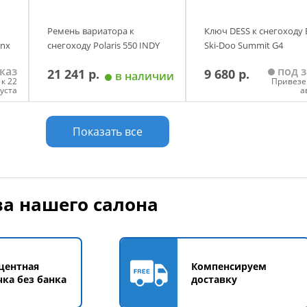
Ремень вариатора к
Ключ DESS к снегоходу
ynx
снегоходу Polaris 550 INDY
Ski-Doo Summit G4
каз
под з
21 241 р.
9 680 р.
в наличии
к 22
Привезе
густа
а
у
Добавить в корзину
Добавить в корзи
Показать все
а нашего салона
центная
Компенсируем
чка без банка
доставку