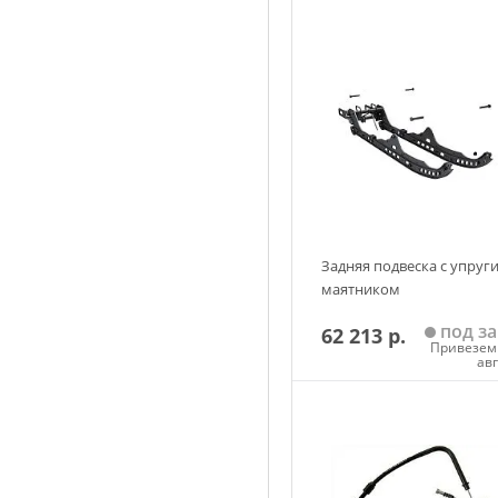
Задняя подвеска с упруг
маятником
под за
62 213 р.
Привезем 
ав
Добавить в корзин