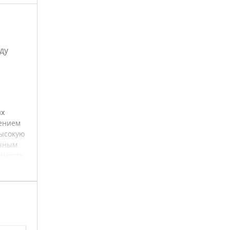
ду
ых
жением
высокую
ичным
имость.
ы в
 для
ь
дством.