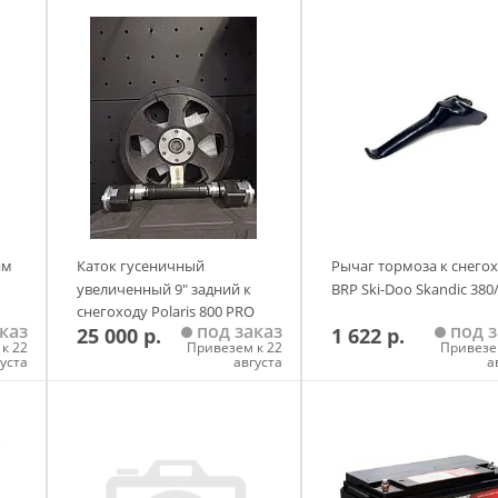
им
Каток гусеничный
Рычаг тормоза к снего
увеличенный 9" задний к
BRP Ski-Doo Skandic 380
снегоходу Polaris 800 PRO
каз
под заказ
под з
25 000 р.
1 622 р.
RMK STS
к 22
Привезем к 22
Привезе
густа
августа
а
у
Добавить в корзину
Добавить в корзи