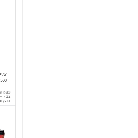
ходу
/500
аказ
м к 22
вгуста
ну