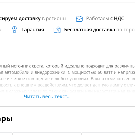
сируем доставку
в регионы
Работаем
с НДС
н
Гарантия
Бесплатная доставка
по горо
ный источник света, который идеально подходит для различн
ая автомобили и внедорожники. С мощностью 60 ватт и напря
ркое и четкое освещение в любых условиях. Важно отметить ее 
ивость к внешним воздействиям, что делает данную лампу отл
я в сложных условиях, таких как осадки или недостаточная вид
Читать весь текст...
ть видимость на дороге и повысить безопасность во время езд
условиях плохой погоды. Она легко устанавливается и подходит
ощает процесс замены. Перед покупкой рекомендуется уточнят
ары
тобы убедиться в его совместимости с вашим транспортным сре