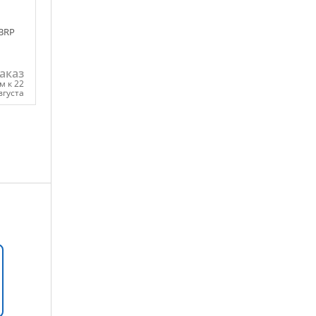
 BRP
аказ
м к 22
вгуста
ну