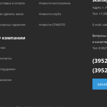
экипи
оставка и оплата
Новости мотосалона
Адрес: г. 
Тел: +7 (3
ак сделать заказ
Новости клуба
опросы гарантии
Новости CFMOTO
E-mail: z
Вопросы 
О компании
и качеств
 нас
Тел: 8 902
онтакты
(3952
(3952
отрудники
акансии
зака