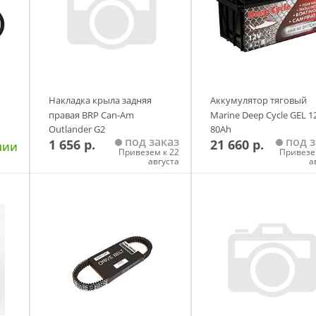
Накладка крыла задняя
Аккумулятор тяговый
правая BRP Can-Am
Marine Deep Cycle GEL 1
Outlander G2
80Ah
под заказ
под з
1 656 р.
21 660 р.
чии
Привезем к 22
Привезе
августа
а
у
Добавить в корзину
Добавить в корзи