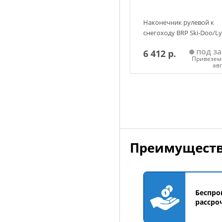
Наконечник рулевой к
снегоходу BRP Ski-Doo/L
под за
6 412 р.
Привезем 
ав
Добавить в корзин
Преимуществ
Беспро
рассро