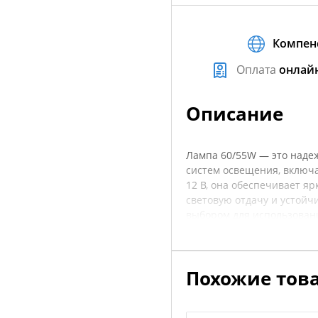
Компен
Оплата
онлай
Описание
Лампа 60/55W — это надеж
систем освещения, включ
12 В, она обеспечивает я
световую отдачу и устойч
выбором для использовани
Эта лампа поможет улучши
темное время суток или в 
большинства фар, что упр
Похожие тов
характеристики товара, ч