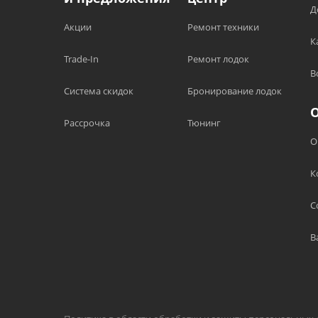
Д
Акции
Ремонт техники
К
Trade-In
Ремонт лодок
В
Система скидок
Бронирование лодок
Рассрочка
Тюнинг
О
К
С
В