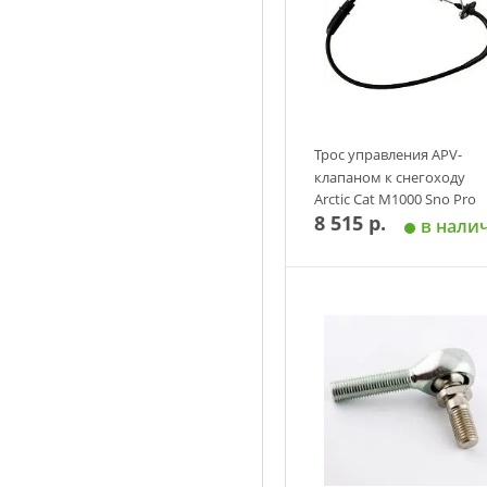
Трос управления APV-
клапаном к снегоходу
Arctic Cat M1000 Sno Pro
8 515 р.
в нали
Добавить в корзин