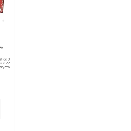
2V
аказ
м к 22
вгуста
ну