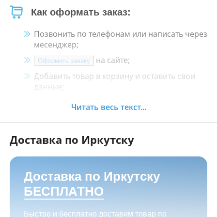
Как оформать заказ:
Позвонить по телефонам или написать через
месенджер;
на сайте;
Оформить заявку
Добавить товар в корзину и оставить свои
данные;
Менеджер свяжется с Вами в течение 30
Читать весь текст...
минут.
Доставка по Иркутску
Как оплатить:
Наличными, пластиковой картой, кредитной
картой и картой ХАЛВА в кассе нашего
Доставка по Иркутску
магазина по адресу
г. Иркутск, ул. Баррикад
БЕСПЛАТНО
24а, Мотосалон БАРС
;
Переводом на корпоративную карту
Быстро и бесплатно доставим товар по