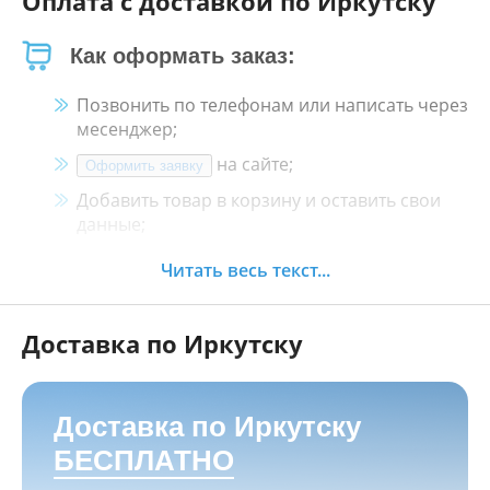
Оплата с доставкой по Иркутску
Как оформать заказ:
Позвонить по телефонам или написать через
месенджер;
на сайте;
Оформить заявку
Добавить товар в корзину и оставить свои
данные;
Менеджер свяжется с Вами в течение 30
Читать весь текст...
минут.
Доставка по Иркутску
Как оплатить:
Наличными, пластиковой картой, кредитной
картой и картой ХАЛВА в кассе нашего
Доставка по Иркутску
магазина по адресу
г. Иркутск, ул. Баррикад
БЕСПЛАТНО
24а, Мотосалон БАРС
;