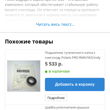
компонент, который обеспечивает стабильную работу
вашего снегохода. Он отвечает за передачу крутящего
момента от двигателя к заднему мосту, что напрямую
влияет на динамические характеристики и
Читать весь текст...
управляемость машины. Высококачественные материалы
и прочная конструкция гарантируют надежную
эксплуатацию даже в условиях сильного холода и на
Похожие товары
сложных трассах. Этот ролик поможет восстановить
эффективность работы вариатора, что немаловажно для
обеспечения плавного старта и стабильно высокой
Подшипник гусеничного катка к
скорости. Использование оригинальных запчастей, таких
снегоходу Polaris PRO RMK/SKS/Indy
как этот ролик, значительно повысит общий ресурс
5 533 р.
вашего снегохода. Перед покупкой рекомендуется
в наличии
уточнять характеристики товара.
Добавить в корзину
Подробнее
Шайба уплотнителя крышки