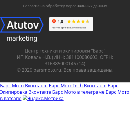
Согласие на обработку персональных данных
Центр техники и экипировки "Барс"
ИП Коваль Н.В. (ИНН: 381100080603, ОГРН:
316385000146714)
© 2026 barsmoto.ru. Все права защищены.
Барс Мото Вконтакте
Барс МотоTech Вконтакте
Барс
Экипировка Вконтакте
Барс Мото в телеграме
Барс Мото
в ватсапе