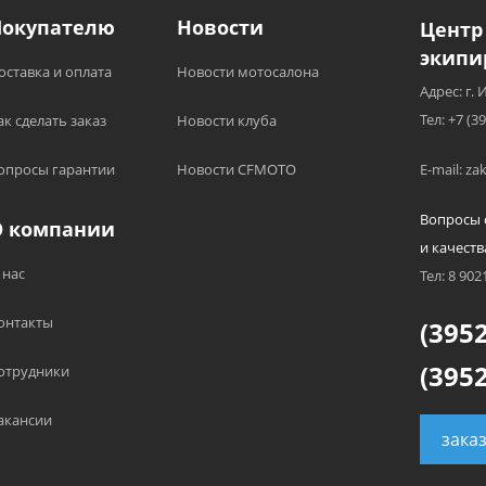
Покупателю
Новости
Центр
экипи
оставка и оплата
Новости мотосалона
Адрес: г. 
Тел: +7 (3
ак сделать заказ
Новости клуба
опросы гарантии
Новости CFMOTO
E-mail: z
Вопросы 
О компании
и качеств
 нас
Тел: 8 902
онтакты
(3952
(3952
отрудники
акансии
зака