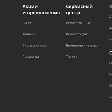
Акции
Сервисный
и предложения
центр
Д
Акции
Ремонт техники
К
Trade-In
Ремонт лодок
В
Система скидок
Бронирование лодок
Рассрочка
Тюнинг
О
К
С
В