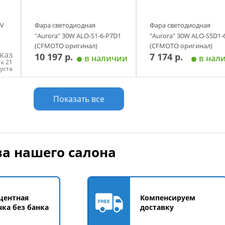
2V
Фара светодиодная
Фара светодиодная
"Aurora" 30W ALO-S1-6-P7D1
"Aurora" 30W ALO-S5D1-
(CFMOTO оригинал)
(CFMOTO оригинал)
каз
10 197 р.
7 174 р.
в наличии
в нал
к 21
густа
у
Добавить в корзину
Добавить в корзи
Показать все
а нашего салона
центная
Компенсируем
чка без банка
доставку