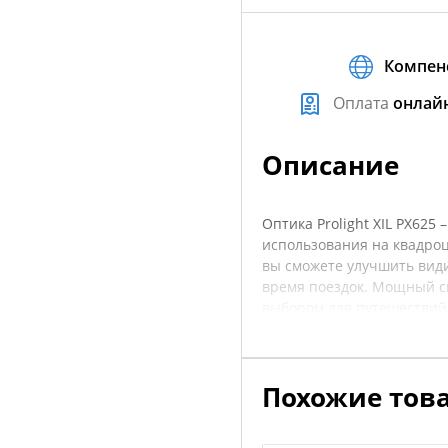
Компен
Оплата
онлай
Описание
Оптика Prolight XIL PX625
использования на квадро
вы сможете улучшить види
время поездок. Мощный с
выбором для путешествий 
Корпус выполнен из проч
неблагоприятным погодным
в эксплуатации. Данная о
Похожие тов
квадроцикла. Перед покуп