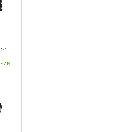
15x2
ичии
ну