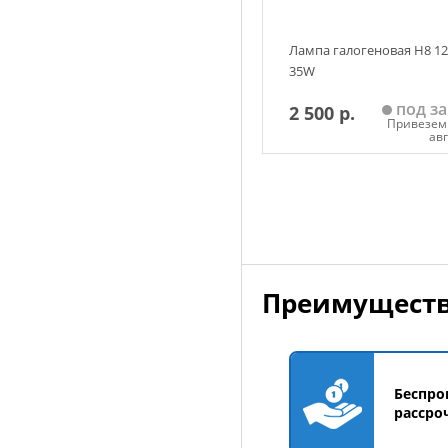
Лампа галогеновая H8 1
35W
под за
2 500 р.
Привезем 
ав
Добавить в корзин
Преимуществ
Беспро
рассро