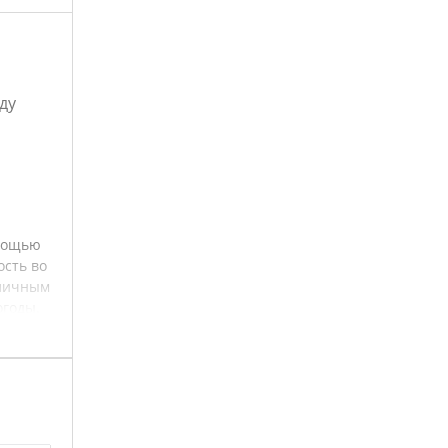
ду
омощью
ость во
тличным
огоды.
гкость
вашего