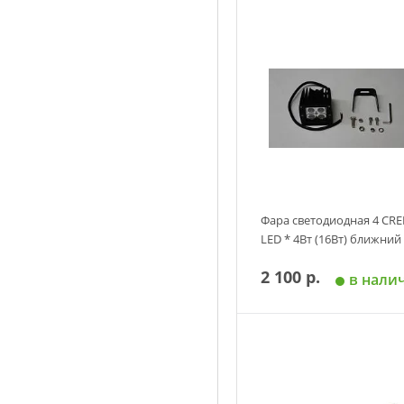
Фара светодиодная 4 CRE
LED * 4Bт (16Вт) ближний
2 100 р.
в нали
Добавить в корзин