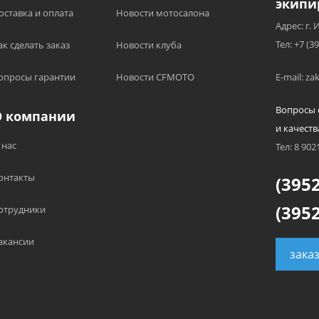
экипи
оставка и оплата
Новости мотосалона
Адрес: г. 
Тел: +7 (3
ак сделать заказ
Новости клуба
опросы гарантии
Новости CFMOTO
E-mail: z
Вопросы 
О компании
и качеств
 нас
Тел: 8 902
онтакты
(3952
(3952
отрудники
акансии
зака