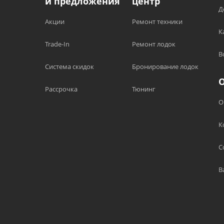
и предложения
центр
Д
Акции
Ремонт техники
К
Trade-In
Ремонт лодок
В
Система скидок
Бронирование лодок
Рассрочка
Тюнинг
О
К
С
В