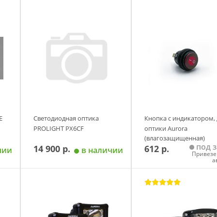
E
Светодиодная оптика
Кнопка с индикатором, 
PROLIGHT PX6CF
оптики Aurora
(влагозащищенная)
под з
14 900 р.
612 р.
чии
в наличии
Привезе
а
у
Добавить в корзину
Добавить в корзи