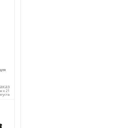
для
аказ
м к 21
вгуста
ну