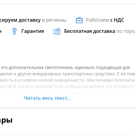
сируем доставку
в регионы
Работаем
с НДС
н
Гарантия
Бесплатная доставка
по горо
 – это дополнительная светотехника, идеально подходящая для
циклах и других внедорожных транспортных средствах. С её п
мость в условиях низкой освещенности, обеспечивая безопасн
ветовой поток и широкий угол освещения делают эту оптику о
по сложным маршрутам, лесным тропам и в условиях плохой п
Читать весь текст...
ных материалов, устойчивых к механическим повреждениям и
 условиям. Простота установки и регулировки гарантирует ле
птика не только улучшает видимость, но и подчеркивает стиль 
ары
кой рекомендуется уточнять характеристики товара.