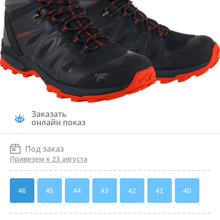
Заказать
онлайн показ
Под заказ
Привезем к 23 августа
46
45
44
43
42
41
40