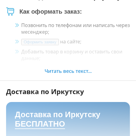
Как оформать заказ:
Позвонить по телефонам или написать через
месенджер;
на сайте;
Оформить заявку
Добавить товар в корзину и оставить свои
данные;
Менеджер свяжется с Вами в течение 30
Читать весь текст...
минут.
Доставка по Иркутску
Как оплатить:
Наличными, пластиковой картой, кредитной
картой и картой ХАЛВА в кассе нашего
Доставка по Иркутску
магазина по адресу
г. Иркутск, ул. Баррикад
БЕСПЛАТНО
24а, Мотосалон БАРС
;
Переводом на корпоративную карту