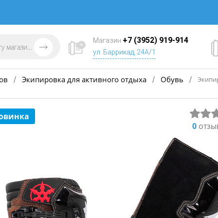
+7 (3952) 919-914
Магазин
ул. Баррикад, 24А/1
ов
Экипировка для активного отдыха
Обувь
/
/
/
Экипир
овинка
0
отзы