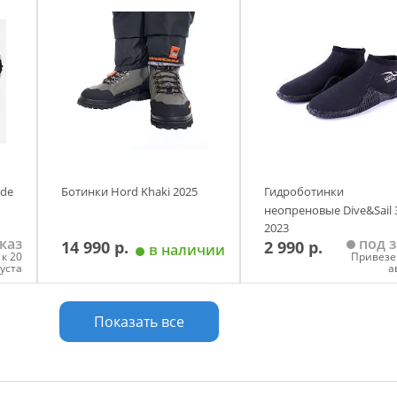
у
Добавить в корзину
Добавить в корзи
Размер
Размер
4
8
9
10
11
12
40
41
42
43
45
ide
Ботинки Hord Khaki 2025
Гидроботинки
неопреновые Dive&Sail
2023
каз
под з
14 990 р.
2 990 р.
в наличии
к 20
Привезе
густа
а
у
Добавить в корзину
Добавить в корзи
Показать все
Размер
Размер