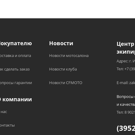
Покупателю
Новости
Центр
экипи
оставка и оплата
Новости мотосалона
Адрес: г. 
Тел: +7 (3
ак сделать заказ
Новости клуба
опросы гарантии
Новости CFMOTO
E-mail: z
Вопросы 
О компании
и качеств
 нас
Тел: 8 902
онтакты
(3952