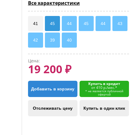
Все характеристики
41
45
44
45
44
43
42
39
40
Цена:
19 200 ₽
Купить в кредит
от 410 р./мес.*
Добавить в корзину
* не является публичной
офертой
Отслеживать цену
Купить в один клик