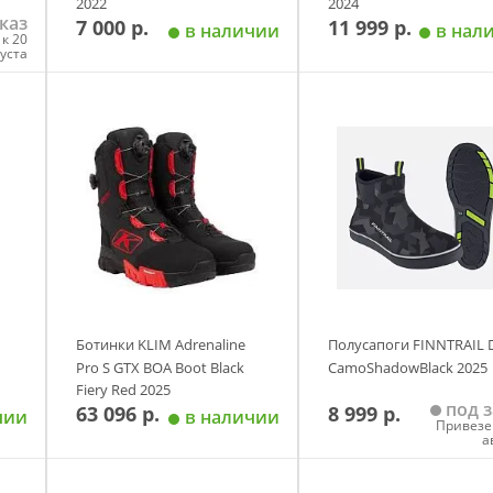
2022
2024
каз
7 000 р.
11 999 р.
в наличии
в нал
к 20
густа
у
Добавить в корзину
Добавить в корзи
Размер
Размер
4
09
10
39
40
41
42
Размер
44
45
46
9
10
Ботинки KLIM Adrenaline
Полусапоги FINNTRAIL 
Pro S GTX BOA Boot Black
CamoShadowBlack 2025
Fiery Red 2025
под з
63 096 р.
8 999 р.
чии
в наличии
Привезе
а