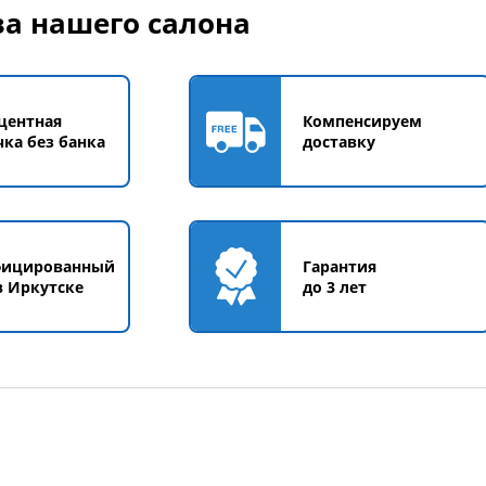
а нашего салона
4
40
41
42
43
44
39
40
42
43
Размер
45
44
центная
Компенсируем
чка без банка
доставку
фицированный
Гарантия
в Иркутске
до 3 лет