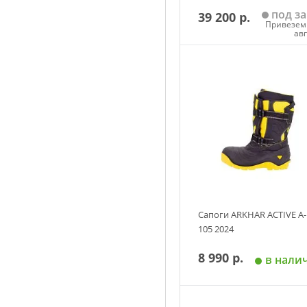
под за
39 200 р.
Привезем 
ав
Добавить в корзин
Размер
40
41
42
43
4
45
Сапоги ARKHAR ACTIVE A-
105 2024
8 990 р.
в нали