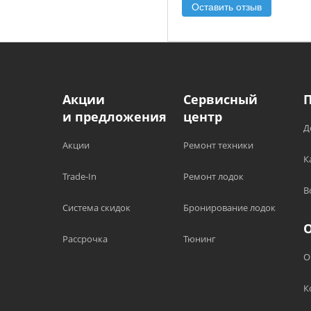
Оставить отзыв
Акции
Сервисный
и предложения
центр
Д
Акции
Ремонт техники
К
Trade-In
Ремонт лодок
В
Система скидок
Бронирование лодок
Рассрочка
Тюнинг
О
К