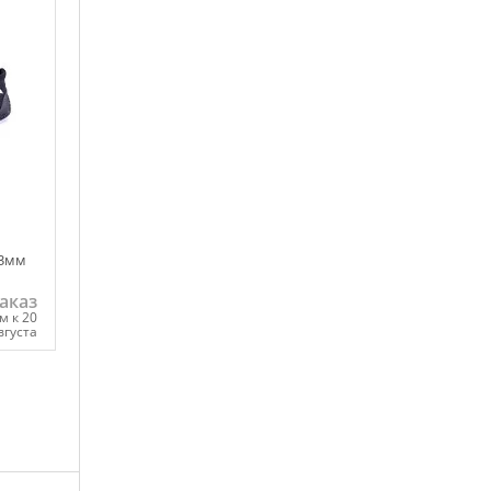
ну
44
 3мм
аказ
м к 20
вгуста
ну