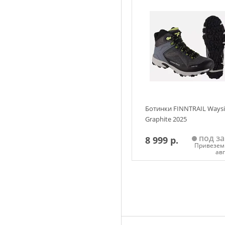
Добавить в корзин
Размер
40
41
42
43
4
45
46
Ботинки FINNTRAIL Ways
Graphite 2025
под за
8 999 р.
Привезем 
ав
Добавить в корзин
Размер