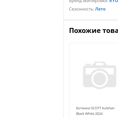
Бренд экипировки:
RY
Мягкая полимерная подкл
Противоударная стелька п
Сезонность:
Лето
системой распределения 
Характеристики
Бренд
RYO Racing
Похожие тов
Ботинки SCOTT Kulshan
Black White 2024