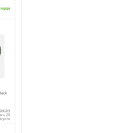
ичии
ну
43
Deck
аказ
м к 20
вгуста