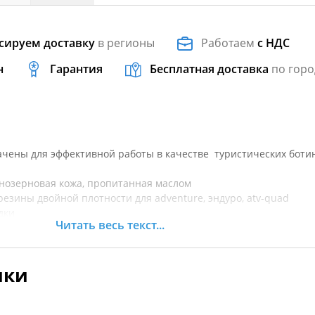
сируем доставку
в регионы
Работаем
с НДС
н
Гарантия
Бесплатная доставка
по горо
чены для эффективной работы в качестве туристических боти
нозерновая кожа, пропитанная маслом
езины двойной плотности для adventure, эндуро, atv-quad
дки
Читать весь текст...
я переключения передач
люминиевые застежки
ики
ана HDry ламинируется с внешней стороны с основным матер
из литого пластика TPU