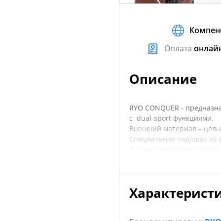
Компен
Оплата
онлай
Описание
RYO CONQUER - предназна
с dual-sport функциями.
Внешний материал – цель
Специальная подошва из р
Литые пластиковые накла
Пластиковая накладка дл
Регулируемая липучка
Сменные регулируемые а
Характерист
Водонепроницаемая мембр
ботинок
Защита голени и лодыжки 