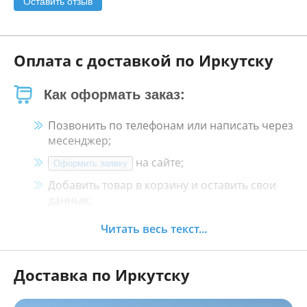
Оставить отзыв
Оплата с доставкой по Иркутску
Как оформать заказ:
Позвонить по телефонам или написать через
месенджер;
на сайте;
Оформить заявку
Добавить товар в корзину и оставить свои
данные;
Менеджер свяжется с Вами в течение 30
Читать весь текст...
минут.
Доставка по Иркутску
Как оплатить:
Наличными, пластиковой картой, кредитной