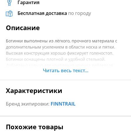
Гарантия
Бесплатная доставка
по городу
Описание
Ботинки выполнены из лёгкого, прочного материала с
дополнительным усилением в области носка и пятки.
Высокая конструкция хорошо фиксирует голеностоп.
Ботинки оснащены плотной и удобной стелькой.
Добавлено кольцо для крепления крючка вейдерсов.
Читать весь текст...
Увеличенная петля для удобного надевания ботинок.
У ботинок прочная резиновая подошва с надёжным
протектором и надежные нейлоновые шнурки.
Характеристики
Обновленный современный дизайн с контрастными
логотипами.
Бренд экипировки:
FINNTRAIL
Похожие товары