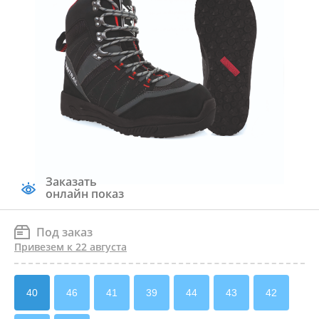
Заказать
онлайн показ
Под заказ
Привезем к 22 августа
40
46
41
39
44
43
42