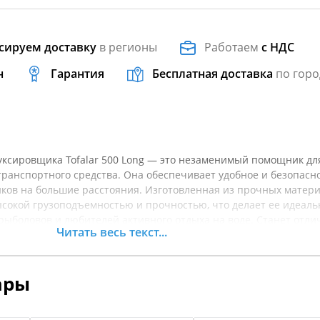
сируем доставку
в регионы
Работаем
с НДС
н
Гарантия
Бесплатная доставка
по горо
буксировщика Tofalar 500 Long — это незаменимый помощник дл
ранспортного средства. Она обеспечивает удобное и безопасн
ов на большие расстояния. Изготовленная из прочных матери
ысокой грузоподъемностью и прочностью, что делает ее идеал
рыболовов и любителей активного отдыха на воде. Станет отл
Читать весь текст...
ния с различными моделями катеров и лодок. Подходит для хр
 суше, так и во время буксировки. Надежная конструкция обесп
ость, что делает процесс буксировки легким и комфортным. Пе
ары
точнять характеристики товара.