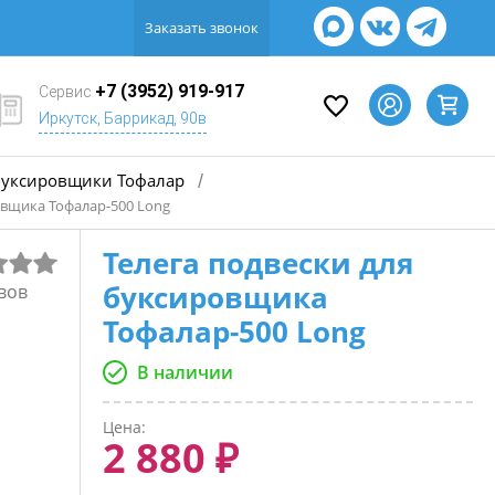
Заказать звонок
+7 (3952) 919-917
Сервис
Иркутск, Баррикад, 90в
уксировщики Тофалар
/
овщика Тофалар-500 Long
Телега подвески для
буксировщика
вов
Тофалар-500 Long
В наличии
Цена:
2 880 ₽