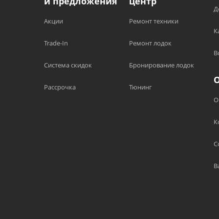
и предложения
центр
Д
Акции
Ремонт техники
К
Trade-In
Ремонт лодок
В
Система скидок
Бронирование лодок
Рассрочка
Тюнинг
О
К
С
В