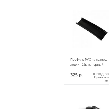
Профиль PVC на транец
лодки - 25мм, черный
под за
325 р.
Привезем 
ав
Добавить в корзин