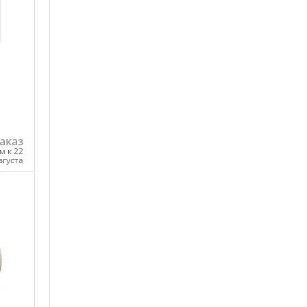
аказ
м к 22
вгуста
ну