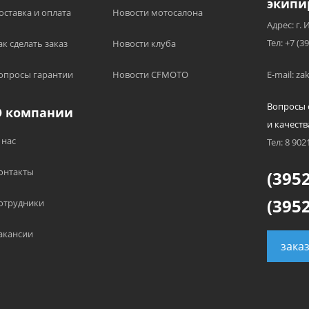
экипи
оставка и оплата
Новости мотосалона
Адрес: г. 
Тел: +7 (3
ак сделать заказ
Новости клуба
опросы гарантии
Новости CFMOTO
E-mail: z
Вопросы 
О компании
и качеств
 нас
Тел: 8 902
онтакты
(3952
(3952
отрудники
акансии
зака