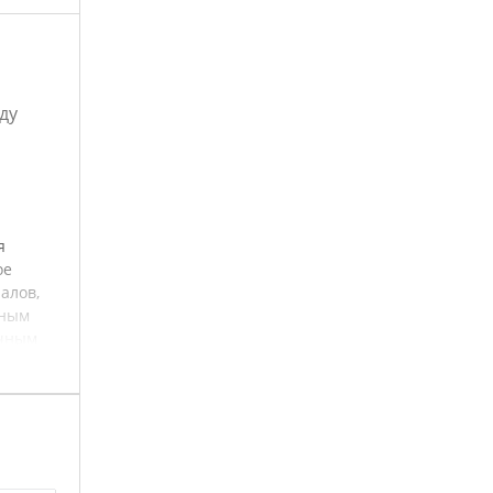
ду
я
ое
алов,
ьным
ичным
анения
ечивает
ред