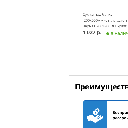
Сумка под банку
(200х550мм) с накладкой
черная 200х800мм Spass
1 027 р.
в нали
Добавить в корзин
Преимуществ
Беспро
рассро