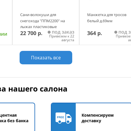
Сани-волокуши для
Манжетка для тросов
снегохода "ППМ2200" на
белый д.69мм
лыжах пластиковые
под заказ
под з
22 700 р.
364 р.
черный
чии
Привезем к 22
Привезе
августа
а
у
Добавить в корзину
Добавить в корзи
Показать все
а нашего салона
центная
Компенсируем
чка без банка
доставку