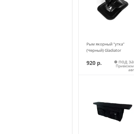
Рым якорный "утка"
(Черный) Gladiator
под за
920 р.
Привезем 
ав
Добавить в корзин