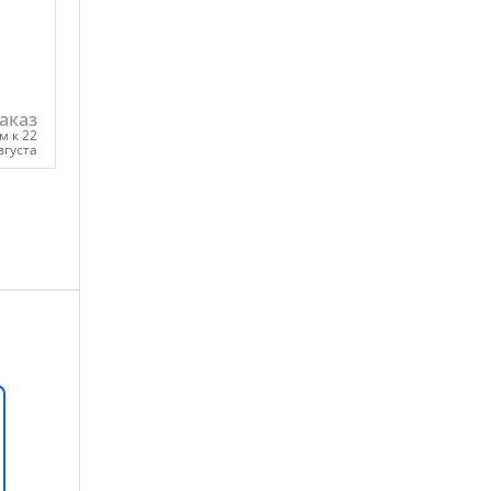
аказ
м к 22
вгуста
ну