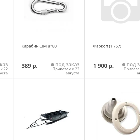
Карабин CIM 8*80
Фаркоп (1 757)
каз
под заказ
под з
389 р.
1 900 р.
к 22
Привезем к 22
Привезе
густа
августа
а
у
Добавить в корзину
Добавить в корзи