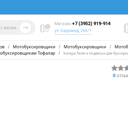
+7 (3952) 919-914
Магазин
ул. Баррикад, 24А/1
ов
Мотобуксировщики
Мотобуксировщики
Мотоб
/
/
/
отобуксировщикам Тофалар
/
Катера Телега подвески для буксир
0
отзы