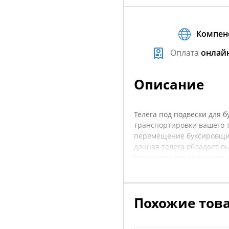
Компен
Оплата
онлай
Описание
Телега под подвески для 
транспортировки вашего т
перемещение буксировщик
данная телега обладает в
решением для охотников, 
вариантом для использова
и транспортировки как на
стабильность и маневренн
Похожие тов
покупкой рекомендуется у