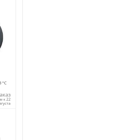
3 °C
аказ
м к 22
вгуста
ну