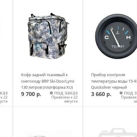
Кофр задний тканевый к
Прибор контроля
снегоходу BRP Ski-Doo/Lynx
температуры воды 15-9
130 литров (платформа XU)
Quicksilver черный
каз
под заказ
под з
9 700 р.
3 660 р.
(камуфляж) Baseg
к 22
Привезем к 22
Привезе
густа
августа
а
у
Добавить в корзину
Добавить в корзи