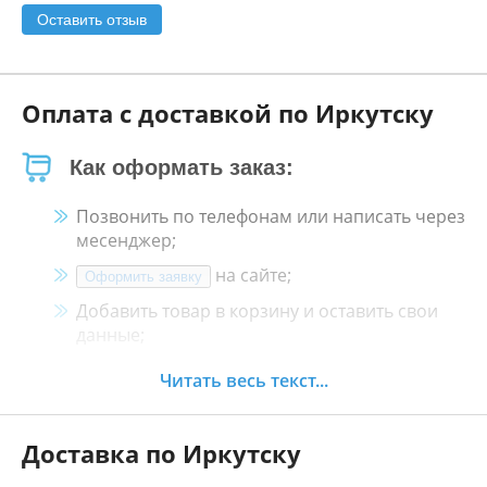
Оставить отзыв
Оплата с доставкой по Иркутску
Как оформать заказ:
Позвонить по телефонам или написать через
месенджер;
на сайте;
Оформить заявку
Добавить товар в корзину и оставить свои
данные;
Менеджер свяжется с Вами в течение 30
Читать весь текст...
минут.
Доставка по Иркутску
Как оплатить: