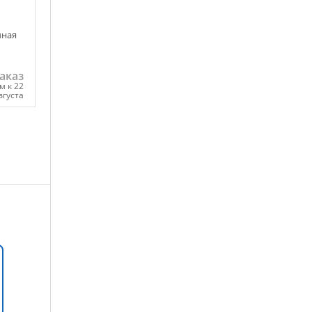
чная
аказ
м к 22
вгуста
ну