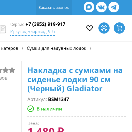
Заказать звонок
+7 (3952) 919-917
Сервис
Иркутск, Баррикад, 90в
 катеров
Сумки для надувных лодок
/
/
Накладка с сумками на
сиденье лодки 90 см
вов
(Черный) Gladiator
Артикул:
BSM1347
В наличии
Цена:
1 480 ₽