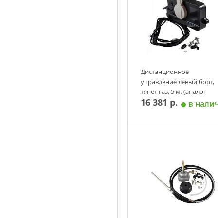
Дистанционное
управление левый борт,
тянет газ, 5 м. (аналог
16 381 р.
Yamaha-701)
в нали
Добавить в корзин