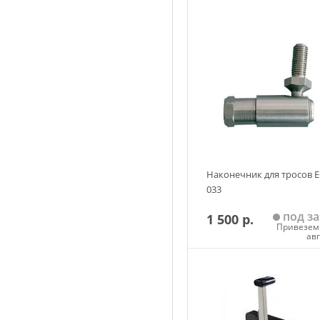
Наконечник для тросов Е
033
под за
1 500 р.
Привезем 
ав
Добавить в корзин