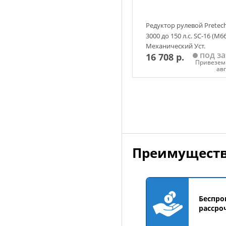
Редуктор рулевой Pretec
3000 до 150 л.с. SC-16 (M6
Механический Уст.
под за
16 708 р.
комплект + трос рул. 13 Ф
Привезем 
ав
Добавить в корзин
Преимуществ
Беспро
рассро