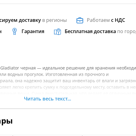
сируем доставку
в регионы
Работаем
с НДС
н
Гарантия
Бесплатная доставка
по горо
 Gladiator черная — идеальное решение для хранения необход
ли водных прогулок. Изготовленная из прочного и
иала, она надежно защитит ваш инвентарь от влаги и загрязн
ляет легко крепить сумку к подседельному месту, оставить в не
 личные вещи. Сумка вместительная, что делает её отличным 
Читать весь текст...
на природу или рыбалки. Компактные размеры и стильный чер
ьным аксессуаром для любого катера. Прочные молнии и
обеспечивают долговечность и надежность использования. Не
ары
елать ваши водные приключения более комфортными и
окупкой рекомендуется уточнять характеристики товара.