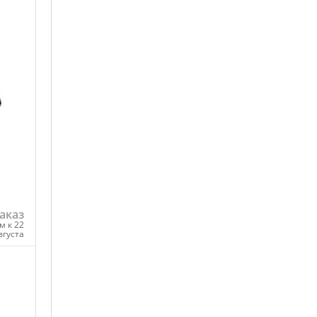
аказ
м к 22
вгуста
ну