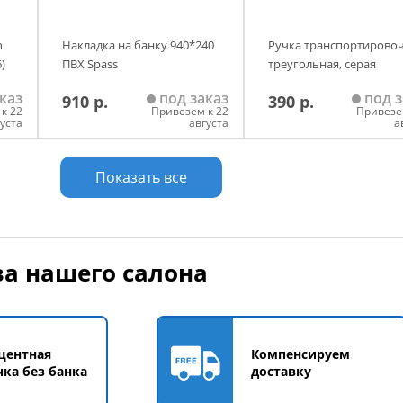
h
Накладка на банку 940*240
Ручка транспортирово
6)
ПВХ Spass
треугольная, серая
каз
под заказ
под з
910 р.
390 р.
т
к 22
Привезем к 22
Привезе
густа
августа
а
у
Добавить в корзину
Добавить в корзи
Показать все
а нашего салона
центная
Компенсируем
чка без банка
доставку