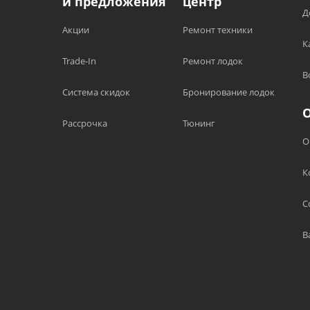
и предложения
центр
Д
Акции
Ремонт техники
К
Trade-In
Ремонт лодок
В
Система скидок
Бронирование лодок
Рассрочка
Тюнинг
О
К
С
В