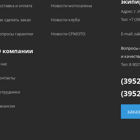
экипи
оставка и оплата
Новости мотосалона
Адрес: г. 
Тел: +7 (3
ак сделать заказ
Новости клуба
опросы гарантии
Новости CFMOTO
E-mail: z
Вопросы 
О компании
и качеств
 нас
Тел: 8 902
онтакты
(3952
(3952
отрудники
акансии
зака