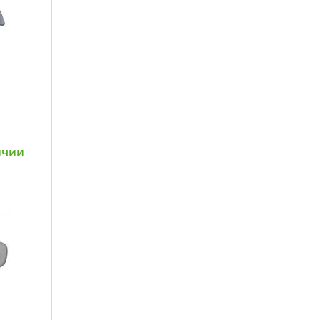
ичии
ну