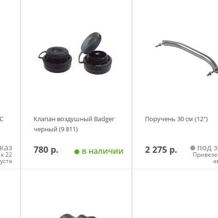
С
Клапан воздушный Badger
Поручень 30 см (12")
черный (9 811)
каз
под з
780 р.
2 275 р.
в наличии
к 22
Привезе
густа
а
у
Добавить в корзину
Добавить в корзи