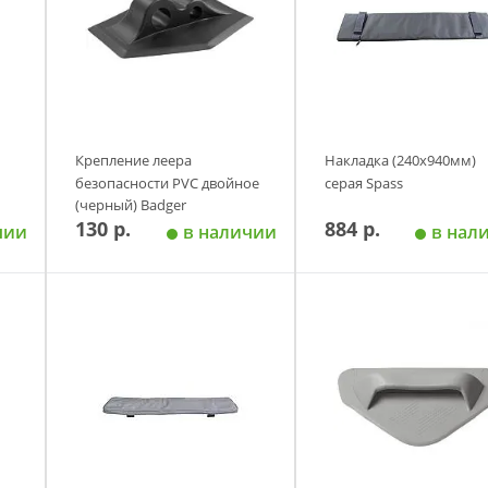
Крепление леера
Накладка (240х940мм)
безопасности PVC двойное
серая Spass
(черный) Badger
130 р.
884 р.
чии
в наличии
в нал
у
Добавить в корзину
Добавить в корзи