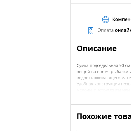
Компен
Оплата
онлай
Описание
Сумка подседельная 90 см
вещей во время рыбалки и
водоотталкивающего матер
Удобная конструкция позво
мелочи, инструменты или
для длительных выездов 
цвет делают её универсал
качественная фурнитура 
Похожие тов
упустите возможность сд
организованными! Перед п