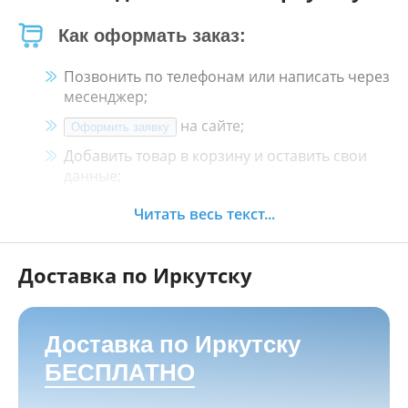
Как оформать заказ:
Позвонить по телефонам или написать через
месенджер;
на сайте;
Оформить заявку
Добавить товар в корзину и оставить свои
данные;
Менеджер свяжется с Вами в течение 30
Читать весь текст...
минут.
Доставка по Иркутску
Как оплатить:
Наличными, пластиковой картой, кредитной
картой и картой ХАЛВА в кассе нашего
Доставка по Иркутску
магазина по адресу
г. Иркутск, ул. Баррикад
БЕСПЛАТНО
24а, Мотосалон БАРС
;
Переводом на корпоративную карту